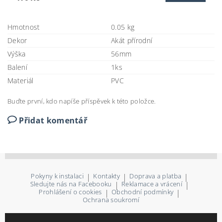
Hmotnost
0.05 kg
Dekor
Akát přírodní
Výška
56mm
Balení
1ks
Materiál
PVC
Buďte první, kdo napíše příspěvek k této položce.
Přidat komentář
Pokyny k instalaci
|
Kontakty
|
Doprava a platba
|
Sledujte nás na Facebooku
|
Reklamace a vrácení
|
Prohlášení o cookies
|
Obchodní podmínky
|
Ochrana soukromí