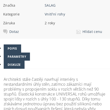
Značka
SALAG
Kategorie
Vnitřní rohy
Záruka
2 roky
Dotaz
Hlídat cenu
POPIS
PARAMETRY
DISKUZE
Architekti stále častěji navrhují interiéry s
nestandardními úhly stěn, zatímco zákazníci mají
problémy s propojením soklu v rozích větších než 90
stupňů. Elastická konstrukce UNIVERSAL rohů umožňuje
spojit lišty v rozích s úhly 100 - 130 stupňů.
Díky tomu
získáváme jednotnou úpravu bez použití silikonů nebo
jiných dosud používaných řešení, která nebyla vždy