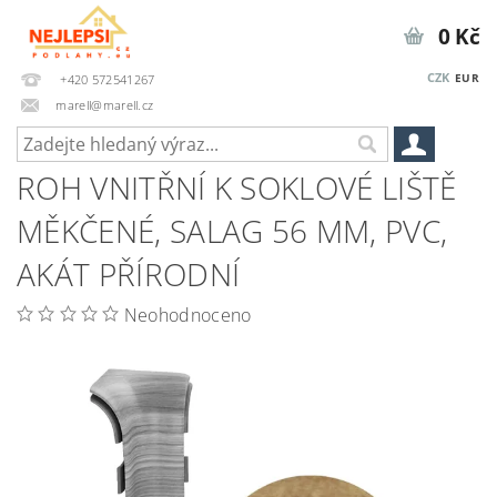
0 Kč
CZK
EUR
+420 572541267
marell@marell.cz
ROH VNITŘNÍ K SOKLOVÉ LIŠTĚ
MĚKČENÉ, SALAG 56 MM, PVC,
AKÁT PŘÍRODNÍ
Neohodnoceno