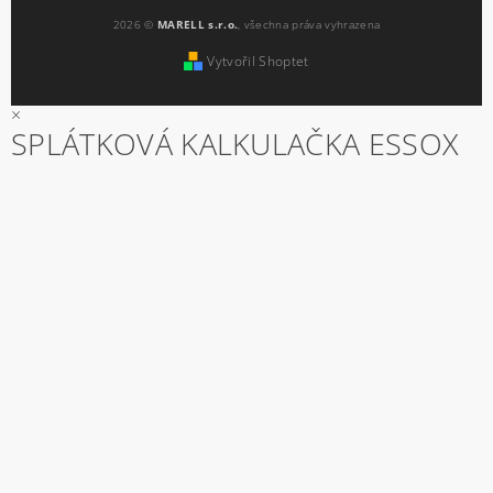
2026 ©
MARELL s.r.o.
, všechna práva vyhrazena
Vytvořil Shoptet
×
SPLÁTKOVÁ KALKULAČKA ESSOX