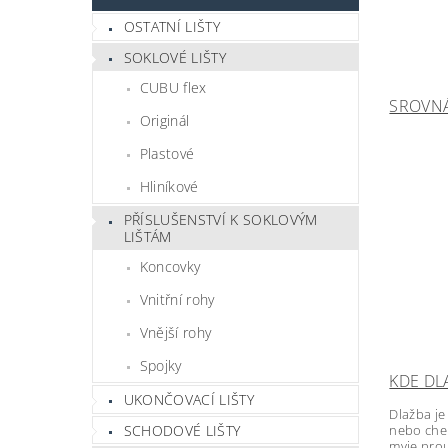
OSTATNÍ LIŠTY
SOKLOVÉ LIŠTY
CUBU flex
SROVNÁ
Originál
Plastové
Hliníkové
PŘÍSLUŠENSTVÍ K SOKLOVÝM
LIŠTÁM
Koncovky
Vnitřní rohy
Vnější rohy
Spojky
KDE DL
UKONČOVACÍ LIŠTY
Dlažba je
SCHODOVÉ LIŠTY
nebo chem
myje prou