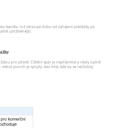
 bez lepidla, což zkracuje dobu od zahájení pokládky po
álně udržitelnější.
lažby
ůdou pro plísně. Čištění spár je nepříjemná a nikdy úplně
eboť povrch je spojitý, bez míst, kde by se nečistoty