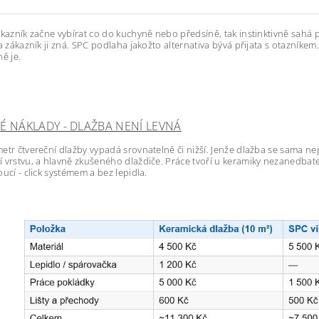
ákazník začne vybírat co do kuchyně nebo předsíně, tak instinktivně sahá p
 a zákazník ji zná. SPC podlaha jakožto alternativa bývá přijata s otazníkem
ě je.
É NÁKLADY - DLAŽBA NENÍ LEVNÁ
etr čtvereční dlažby vypadá srovnatelně či nižší. Jenže dlažba se sama ne
 vrstvu, a hlavně zkušeného dlaždiče. Práce tvoří u keramiky nezanedbat
oucí - click systémem a bez lepidla.