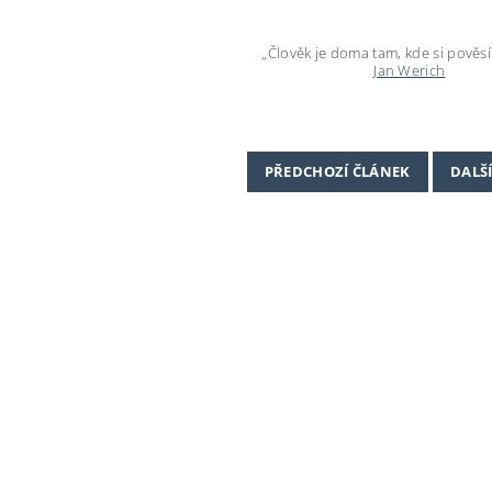
„Člověk je doma tam, kde si pověsí
Jan Werich
PŘEDCHOZÍ ČLÁNEK
DALŠ