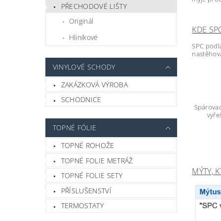
PŘECHODOVÉ LIŠTY
Originál
KDE SP
Hliníkové
SPC podla
nastěhová
VINYLOVÉ SCHODY
ZAKÁZKOVÁ VÝROBA
SCHODNICE
Spárovac
vyře
TOPNÉ FÓLIE
TOPNÉ ROHOŽE
TOPNÉ FOLIE METRÁŽ
MÝTY, 
TOPNÉ FOLIE SETY
PŘÍSLUŠENSTVÍ
TERMOSTATY