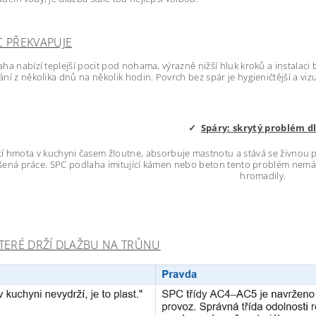
C PŘEKVAPUJE
ha nabízí teplejší pocit pod nohama, výrazně nižší hluk kroků a instalaci
ní z několika dnů na několik hodin. Povrch bez spár je hygieničtější a vizu
✓
Spáry: skrytý problém d
í hmota v kuchyni časem žloutne, absorbuje mastnotu a stává se živnou p
šená práce. SPC podlaha imitující kámen nebo beton tento problém nemá, n
hromadily.
KTERÉ DRŽÍ DLAŽBU NA TRŮNU