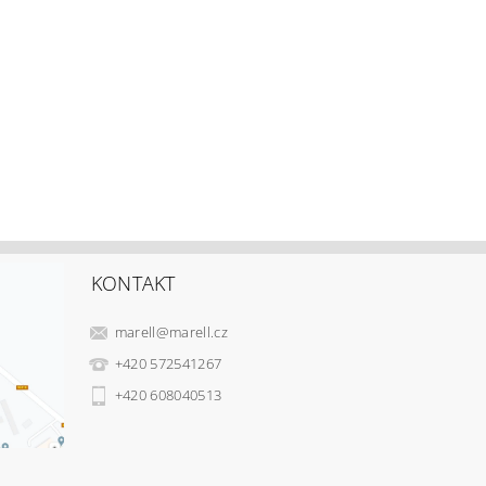
KONTAKT
marell
@
marell.cz
+420 572541267
+420 608040513