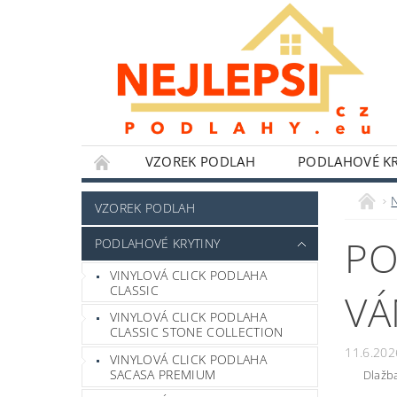
VZOREK PODLAH
PODLAHOVÉ KR
NÁŘADÍ WOLFCRAFT
LEPIDLA,TMELY A 
VZOREK PODLAH
HLINÍKOVÉ PERGOLY
BYTOVÉ DOPLŇKY
PO
PODLAHOVÉ KRYTINY
POKYNY K INSTALACI
BLOG
FOTO
VINYLOVÁ CLICK PODLAHA
CLASSIC
VÁ
VINYLOVÁ CLICK PODLAHA
CLASSIC STONE COLLECTION
11.6.202
VINYLOVÁ CLICK PODLAHA
SACASA PREMIUM
Dlažba