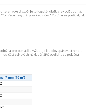
o keramické dlažbě. Je to logické: dlažba je voděodolná,
. "To přece nevydrží jako kachličky." Pojďme se podívat, jak
položí a pro pokládku vyžaduje lepidlo, spárovací hmotu,
elnou část celkových nákladů. SPC podlaha se pokládá