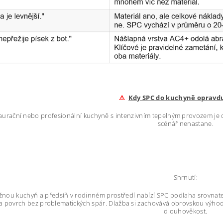
⚠
Kdy SPC do kuchyně opravd
aurační nebo profesionální kuchyně s intenzivním tepelným provozem je 
scénář nenastane.
Shrnutí:
žnou kuchyň a předsíň v rodinném prostředí nabízí SPC podlaha srovnatelno
i a povrch bez problematických spár. Dlažba si zachovává obrovskou výh
dlouhověkost.