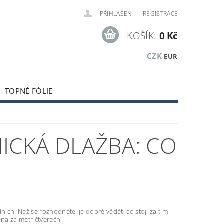
|
PŘIHLÁŠENÍ
REGISTRACE
KOŠÍK:
0 Kč
CZK
EUR
TOPNÉ FÓLIE
KUSTICKÉ A OBKLADOVÉ PANELY
KLADOVÝCH ZÁSOB
ICKÁ DLAŽBA: CO
íních. Než se rozhodnete, je dobré vědět, co stojí za tím
na za metr čtvereční.