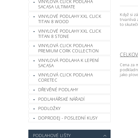
VINYLOVÁ CLICK PODLAHA
SACASA ULTIMATE
Když si z
VINYLOVÉ PODLAHY XXL CLICK
trvanlivá
TITAN 8 WOOD
to skutečn
VINYLOVÉ PODLAHY XXL CLICK
TITAN 8 STONE
VINYLOVÁ CLICK PODLAHA
PREMIUM CORK COLLECTION
CELKOV
VINYLOVÁ PODLAHA K LEPENÍ
Cena za m
SACASA
podkladní
jako plov
VINYLOVÁ CLICK PODLAHA
CORETEC
DŘEVĚNÉ PODLAHY
PODLAHÁŘSKÉ NÁŘADÍ
PODLOŽKY
DOPRODEJ - POSLEDNÍ KUSY
PODLAHOVÉ LIŠTY