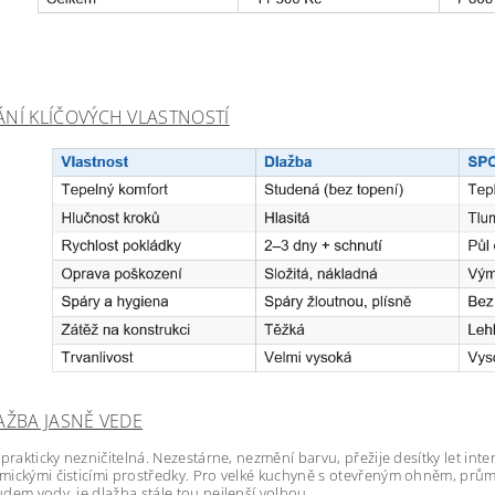
NÍ KLÍČOVÝCH VLASTNOSTÍ
AŽBA JASNĚ VEDE
 prakticky nezničitelná. Nezestárne, nezmění barvu, přežije desítky let i
ickými čisticími prostředky. Pro velké kuchyně s otevřeným ohněm, prů
dem vody, je dlažba stále tou nejlepší volbou.