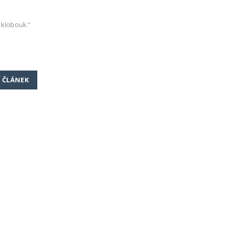
 klobouk.“
Í ČLÁNEK