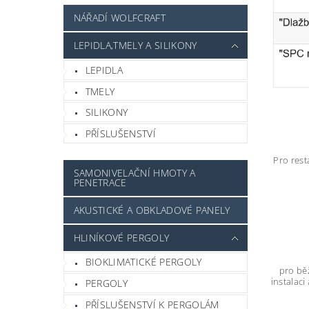
NÁŘADÍ WOLFCRAFT
LEPIDLA,TMELY A SILIKONY
LEPIDLA
TMELY
SILIKONY
PŘÍSLUŠENSTVÍ
Pro rest
SAMONIVELAČNÍ HMOTY A
PENETRACE
AKUSTICKÉ A OBKLADOVÉ PANELY
HLINÍKOVÉ PERGOLY
BIOKLIMATICKÉ PERGOLY
pro bě
instalac
PERGOLY
PŘÍSLUŠENSTVÍ K PERGOLÁM