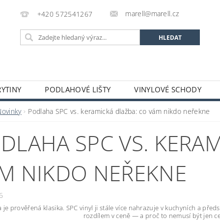
marell@marell.cz
+420 572541267
YTINY
PODLAHOVÉ LIŠTY
VINYLOVÉ SCHODY
SILIKONY
SAMONIVELAČNÍ HMOTY A PENETRACE
A
Novinky
Podlaha SPC vs. keramická dlažba: co vám nikdo neřekne
 A DEKORACE
OCHRANNÉ POMŮCKY
VÝPRODEJ S
DLAHA SPC VS. KERAM
GALERIE
M NIKDO NEŘEKNE
6
 je prověřená klasika. SPC vinyl ji stále více nahrazuje v kuchyních a předs
rozdílem v ceně — a proč to nemusí být jen ce