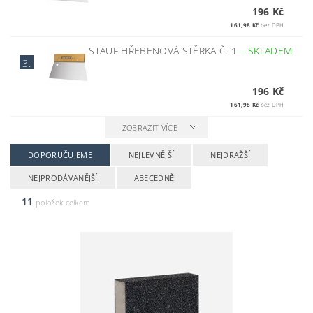
196 Kč
161,98 Kč
bez DPH
STAUF HŘEBENOVÁ STĚRKA Č. 1
–
SKLADEM
3.
196 Kč
161,98 Kč
bez DPH
ZOBRAZIT VÍCE
DOPORUČUJEME
NEJLEVNĚJŠÍ
NEJDRAŽŠÍ
NEJPRODÁVANĚJŠÍ
ABECEDNĚ
11
položek celkem