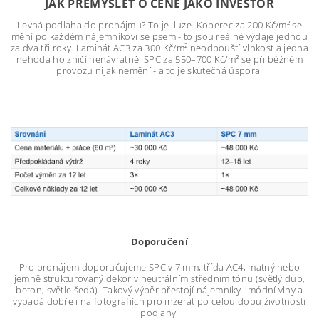
JAK PŘEMÝŠLET O CENĚ JAKO INVESTOR
Levná podlaha do pronájmu? To je iluze. Koberec za 200 Kč/m² se
mění po každém nájemníkovi se psem - to jsou reálné výdaje jednou
za dva tři roky. Laminát AC3 za 300 Kč/m² neodpouští vlhkost a jedna
nehoda ho zničí nenávratně. SPC za 550–700 Kč/m² se při běžném
provozu nijak nemění - a to je
skutečná úspora
.
Doporučení
Pro pronájem doporučujeme SPC v 7 mm, třída AC4, matný nebo
jemně strukturovaný dekor v neutrálním středním tónu (světlý dub,
beton, světle šedá). Takový výběr přestojí nájemníky i módní vlny a
vypadá dobře i na fotografiích pro inzerát po celou dobu životnosti
podlahy.