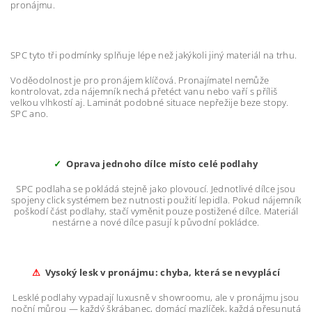
pronájmu.
SPC tyto tři podmínky splňuje lépe než jakýkoli jiný materiál na trhu.
Voděodolnost je pro pronájem klíčová. Pronajímatel nemůže
kontrolovat, zda nájemník nechá přetéct vanu nebo vaří s příliš
velkou vlhkostí aj. Laminát podobné situace nepřežije beze stopy.
SPC ano.
✓
Oprava jednoho dílce místo celé podlahy
SPC podlaha se pokládá stejně jako plovoucí. Jednotlivé dílce jsou
spojeny click systémem bez nutnosti použití lepidla. Pokud nájemník
poškodí část podlahy, stačí vyměnit pouze postižené dílce. Materiál
nestárne a nové dílce pasují k původní pokládce.
⚠
Vysoký lesk v pronájmu: chyba, která se nevyplácí
Lesklé podlahy vypadají luxusně v showroomu, ale v pronájmu jsou
noční můrou — každý škrábanec, domácí mazlíček, každá přesunutá