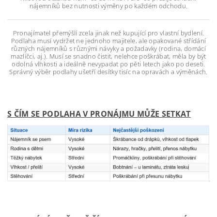
nájemníků bez nutnosti výměny po každém odchodu.
Pronajímatel přemýšlí zcela jinak než kupující pro vlastní bydlení.
Podlaha musí vydržet ne jednoho majitele, ale opakované střídání
různých nájemníků s různými návyky a požadavky (rodina, domácí
mazlíčci, aj.). Musí se snadno čistit, nelehce poškrábat, měla by být
odolná vlhkosti a ideálně nevypadat po pěti letech jako po deseti.
Správný výběr podlahy ušetří desítky tisíc na opravách a výměnách.
S ČÍM SE PODLAHA V PRONÁJMU MŮŽE SETKAT