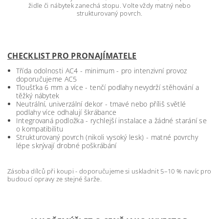
židle či nábytek zanechá stopu. Volte vždy matný nebo
strukturovaný povrch.
CHECKLIST PRO PRONAJÍMATELE
Třída odolnosti AC4 - minimum - pro intenzivní provoz
doporučujeme AC5
Tloušťka 6 mm a více - tenčí podlahy nevydrží stěhování a
těžký nábytek
Neutrální, univerzální dekor - tmavé nebo příliš světlé
podlahy více odhalují škrábance
Integrovaná podložka - rychlejší instalace a žádné starání se
o kompatibilitu
Strukturovaný povrch (nikoli vysoký lesk) - matné povrchy
lépe skrývají drobné poškrábání
Zásoba dílců při koupi - doporučujeme si uskladnit 5–10 % navíc pro
budoucí opravy ze stejné šarže.