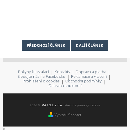
PŘEDCHOZÍ ČLÁNEK
DALŠÍ ČLÁNEK
Pokyny k instalaci
|
Kontakty
|
Doprava a platba
|
Sledujte nás na Facebooku
|
Reklamace a vrácení
|
Prohlášení o cookies
|
Obchodní podmínky
|
Ochrana soukromí
2026 ©
MARELL s.r.o.
, všechna práva vyhrazena
Vytvořil Shoptet
×