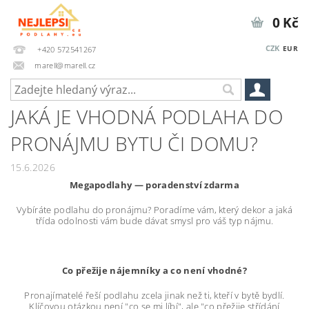
0 Kč
CZK
EUR
+420 572541267
marell@marell.cz
JAKÁ JE VHODNÁ PODLAHA DO
PRONÁJMU BYTU ČI DOMU?
15.6.2026
Megapodlahy — poradenství zdarma
Vybíráte podlahu do pronájmu? Poradíme vám, který dekor a jaká
třída odolnosti vám bude dávat smysl pro váš typ nájmu.
Co přežije nájemníky a co není vhodné?
Pronajímatelé řeší podlahu zcela jinak než ti, kteří v bytě bydlí.
Klíčovou otázkou není "co se mi líbí", ale "co přežije střídání