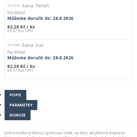
Barva: Třešeň
201101RL
Na dotaz
Můžeme doručit do:
28.8.2026
82,28 Kč
/ ks
68 Kč bez DPH
Barva: Dub
201104RL
Na dotaz
Můžeme doručit do:
28.8.2026
82,28 Kč
/ ks
68 Kč bez DPH
POPIS
PARAMETRY
DISKUZE
Jednosložkový těsnicí spárovací tmel, na bázi akrylátové disperze.