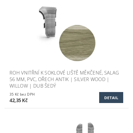
ROH VNITŘNÍ K SOKLOVÉ LIŠTĚ MĚKČENÉ, SALAG
56 MM, PVC, OŘECH ANTIK | SILVER WOOD |
WILLOW | DUB ŠEDÝ
35 Kč bez DPH
DETAIL
42,35 Kč