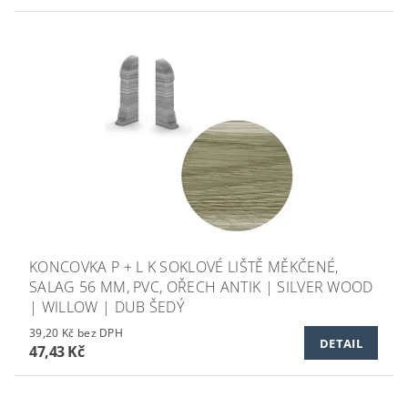
KONCOVKA P + L K SOKLOVÉ LIŠTĚ MĚKČENÉ,
SALAG 56 MM, PVC, OŘECH ANTIK | SILVER WOOD
| WILLOW | DUB ŠEDÝ
39,20 Kč bez DPH
DETAIL
47,43 Kč