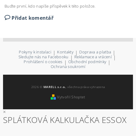
Buďte první, kdo napíše příspěvek k této položce.
Přidat komentář
Pokyny k instalaci
|
Kontakty
|
Doprava a platba
|
Sledujte nás na Facebooku
|
Reklamace a vrácení
|
Prohlášení o cookies
|
Obchodní podmínky
|
Ochrana soukromí
2026 ©
MARELL s.r.o.
, všechna práva vyhrazena
Vytvořil Shoptet
×
SPLÁTKOVÁ KALKULAČKA ESSOX