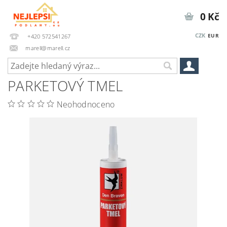
0 Kč
CZK
EUR
+420 572541267
marell@marell.cz
PARKETOVÝ TMEL
Neohodnoceno