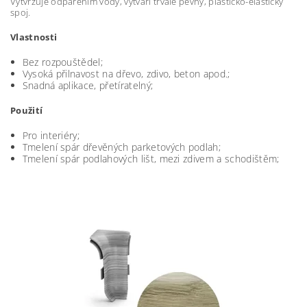
Vytvrzuje odpařením vody, vytváří trvale pevný, plasticko-elastický
spoj.
Vlastnosti
Bez rozpouštědel;
Vysoká přilnavost na dřevo, zdivo, beton apod.;
Snadná aplikace, přetíratelný;
Použití
Pro interiéry;
Tmelení spár dřevěných parketových podlah;
Tmelení spár podlahových lišt, mezi zdivem a schodištěm;