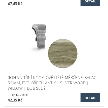
DETAIL
47,43 Kč
ROH VNITŘNÍ K SOKLOVÉ LIŠTĚ MĚKČENÉ, SALAG
56 MM, PVC, OŘECH ANTIK | SILVER WOOD |
WILLOW | DUB ŠEDÝ
35 Kč bez DPH
DETAIL
42,35 Kč