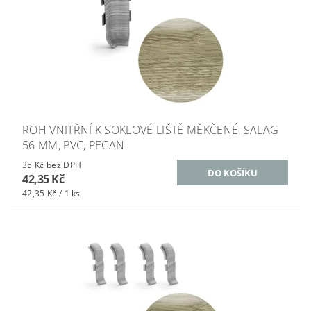
ROH VNITŘNÍ K SOKLOVÉ LIŠTĚ MĚKČENÉ, SALAG
56 MM, PVC, PECAN
35 Kč bez DPH
42,35 Kč
42,35 Kč / 1 ks