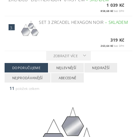
1 039 Kč
858,68 Kč
bez DPH
SET 3 ZRCADEL HEXAGON NOIR
–
SKLADEM
3.
319 Kč
263,64 Kč
bez DPH
ZOBRAZIT VÍCE
DOPORUČUJEME
NEJLEVNĚJŠÍ
NEJDRAŽŠÍ
NEJPRODÁVANĚJŠÍ
ABECEDNĚ
11
položek celkem