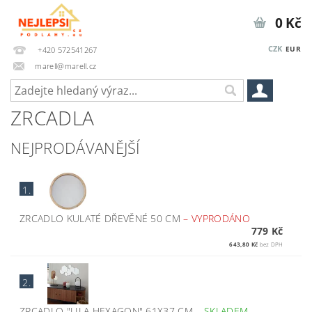
0 Kč
CZK
EUR
+420 572541267
marell@marell.cz
ZRCADLA
NEJPRODÁVANĚJŠÍ
1.
ZRCADLO KULATÉ DŘEVĚNÉ 50 CM
–
VYPRODÁNO
779 Kč
643,80 Kč
bez DPH
2.
ZRCADLO "LILA HEXAGON" 61X37 CM
–
SKLADEM