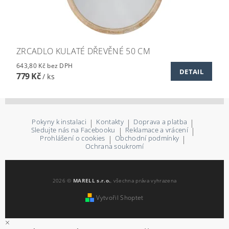
ZRCADLO KULATÉ DŘEVĚNÉ 50 CM
643,80 Kč bez DPH
DETAIL
779 Kč
/ ks
Pokyny k instalaci
|
Kontakty
|
Doprava a platba
|
Sledujte nás na Facebooku
|
Reklamace a vrácení
|
Prohlášení o cookies
|
Obchodní podmínky
|
Ochrana soukromí
2026 ©
MARELL s.r.o.
, všechna práva vyhrazena
Vytvořil Shoptet
×