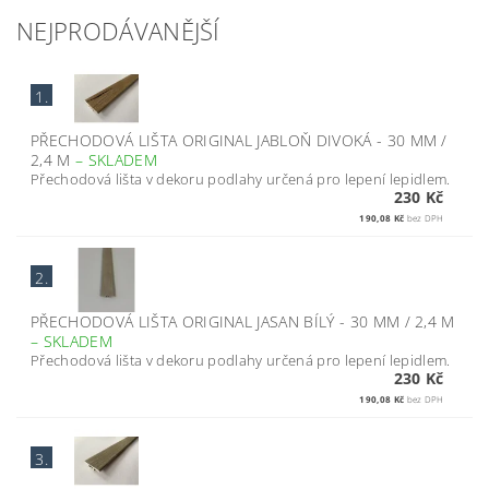
NEJPRODÁVANĚJŠÍ
1.
PŘECHODOVÁ LIŠTA ORIGINAL JABLOŇ DIVOKÁ - 30 MM /
2,4 M
–
SKLADEM
Přechodová lišta v dekoru podlahy určená pro lepení lepidlem.
230 Kč
190,08 Kč
bez DPH
2.
PŘECHODOVÁ LIŠTA ORIGINAL JASAN BÍLÝ - 30 MM / 2,4 M
–
SKLADEM
Přechodová lišta v dekoru podlahy určená pro lepení lepidlem.
230 Kč
190,08 Kč
bez DPH
3.