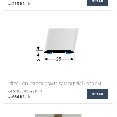
DETAIL
218 Kč
/ ks
od
PŘECHOD. PROFIL 25MM SAMOLEPÍCÍ / 300 CM
od 540,50 Kč bez DPH
DETAIL
654 Kč
/ ks
od