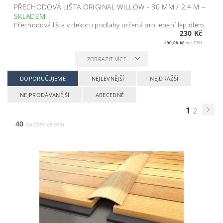
PŘECHODOVÁ LIŠTA ORIGINAL WILLOW - 30 MM / 2,4 M
–
SKLADEM
Přechodová lišta v dekoru podlahy určená pro lepení lepidlem.
230 Kč
190,08 Kč
bez DPH
ZOBRAZIT VÍCE
DOPORUČUJEME
NEJLEVNĚJŠÍ
NEJDRAŽŠÍ
NEJPRODÁVANĚJŠÍ
ABECEDNĚ
1
2
40
položek celkem