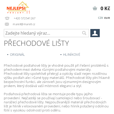
0 Kč
CZK
EUR
+420 572541267
marell@marell.cz
PŘECHODOVÉ LIŠTY
ORIGINÁL
HLINÍKOVÉ
Přechodové podlahové lišty je vhodné použít při řešení problémů s
přechodem mezi dvěma různými podlahovými materiály.
Přechodové lišty spolehlivě překryjí a opticky sladí nejen rozdílnou
výšku podlah ale i různé typy materiálů. Přechodové lišty plní hlavně
bezpečnostní funkci, ale zároveň jsou významným designovým
prvkem, který dodává vaší místnosti eleganci a styl.
Podlahová přechodová lišta se montuje podle typu jejího
provedení. Nejčastěji se používají samolepicí nebo šroubovací -
narážecí přechodové lišty. Nejpoužívanější materiál přechodových
lišt je hliník v eloxovaném provedení, nebo hliník potažený odolnou
fólií s vysokou odolností proti oděru.