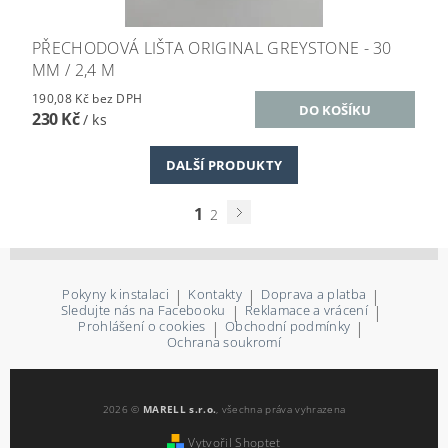
PŘECHODOVÁ LIŠTA ORIGINAL GREYSTONE - 30
MM / 2,4 M
190,08 Kč bez DPH
230 Kč
/ ks
DALŠÍ PRODUKTY
1
2
Pokyny k instalaci
|
Kontakty
|
Doprava a platba
|
Sledujte nás na Facebooku
|
Reklamace a vrácení
|
Prohlášení o cookies
|
Obchodní podmínky
|
Ochrana soukromí
2026 ©
MARELL s.r.o.
, všechna práva vyhrazena
Vytvořil Shoptet