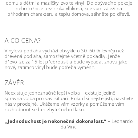
domu s dětmi a mazlíčky, zvolte vinyl. Do obývacího pokoje
nebo ložnice bez rizika vlhkosti, kde vám záleží na
přírodním charakteru a teplu domova, sáhněte po dřevě.
A CO CENA?
Vinylová podlaha vychází obvykle o 30–60 % levněji než
dřevěná podlaha, samozřejmě včetně pokládky. Jenže
dřevo lze za 15 let přebrousit a bude vypadat znovu jako
nové, zatímco vinyl bude potřeba vyměnit.
ZÁVĚR
Neexistuje jednoznačně lepší volba – existuje jedině
správná volba pro vaši situaci. Pokud si nejste jisti, navštivte
nás v prodejně. Ukážeme vám vzorky a pomůžeme vám
rozhodnout se bez zbytečného tlaku.
„Jednoduchost je nekonečná dokonalost.“
– Leonardo
da Vinci