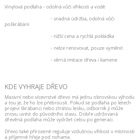
Vinylová podlaha - odolná vůči vlhkosti a vodě
- snadná údržba, odolná vůči
poškrábání
- nižší cena a rychlá pokládka
- nelze renovovat, pouze vyměnit
- věrná imitace dřeva i kamene
KDE VYHRAJE DŘEVO
Masivní nebo vícevrstvé dřevo má jednu obrovskou výhodu
a tou je, že ho lze přebrousit. Pokud se podlaha po letech
projeví škrábanci nebo ztrátou lesku, odborník ji může
znovu uvést do původního stavu. Dobře udržovaná
dřevěná podlaha může vydržet celou po generaci.
Dřevo také přirozeně reguluje vzdušnou vlhkost v místnosti
a příjemně hřeje pod nohama.