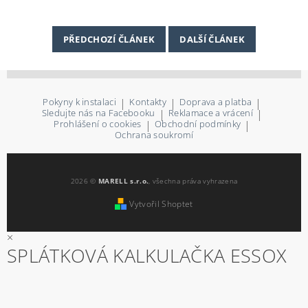
PŘEDCHOZÍ ČLÁNEK
DALŠÍ ČLÁNEK
Pokyny k instalaci
|
Kontakty
|
Doprava a platba
|
Sledujte nás na Facebooku
|
Reklamace a vrácení
|
Prohlášení o cookies
|
Obchodní podmínky
|
Ochrana soukromí
2026 ©
MARELL s.r.o.
, všechna práva vyhrazena
Vytvořil Shoptet
×
SPLÁTKOVÁ KALKULAČKA ESSOX