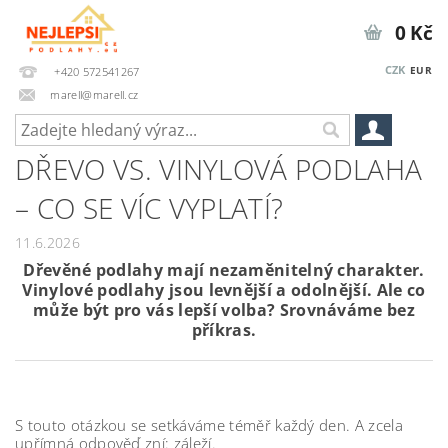
0 Kč
CZK
EUR
+420 572541267
marell@marell.cz
DŘEVO VS. VINYLOVÁ PODLAHA
– CO SE VÍC VYPLATÍ?
11.6.2026
Dřevěné podlahy mají nezaměnitelný charakter.
Vinylové podlahy jsou levnější a odolnější. Ale co
může být pro vás lepší volba? Srovnáváme bez
příkras.
S touto otázkou se setkáváme téměř každý den. A zcela
upřímná odpověď zní: záleží.