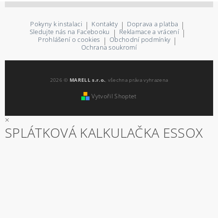
Pokyny k instalaci
|
Kontakty
|
Doprava a platba
|
Sledujte nás na Facebooku
|
Reklamace a vrácení
|
Prohlášení o cookies
|
Obchodní podmínky
|
Ochrana soukromí
2026 ©
MARELL s.r.o.
, všechna práva vyhrazena
Vytvořil Shoptet
×
SPLÁTKOVÁ KALKULAČKA ESSOX