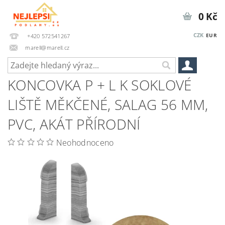
0 Kč
CZK
EUR
+420 572541267
marell@marell.cz
KONCOVKA P + L K SOKLOVÉ
LIŠTĚ MĚKČENÉ, SALAG 56 MM,
PVC, AKÁT PŘÍRODNÍ
Neohodnoceno