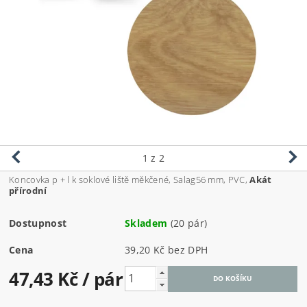
1
z 2
Koncovka p + l k soklové liště měkčené, Salag56 mm, PVC,
Akát
přírodní
Dostupnost
Skladem
(20 pár)
Cena
39,20 Kč bez DPH
47,43 Kč
/ pár