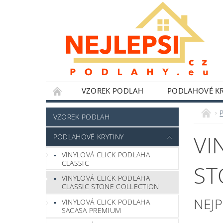
VZOREK PODLAH
PODLAHOVÉ KR
NÁŘADÍ WOLFCRAFT
LEPIDLA,TMELY A 
VZOREK PODLAH
HLINÍKOVÉ PERGOLY
BYTOVÉ DOPLŇKY
VI
PODLAHOVÉ KRYTINY
POKYNY K INSTALACI
BLOG
FOTO
VINYLOVÁ CLICK PODLAHA
CLASSIC
ST
VINYLOVÁ CLICK PODLAHA
CLASSIC STONE COLLECTION
NEJ
VINYLOVÁ CLICK PODLAHA
SACASA PREMIUM