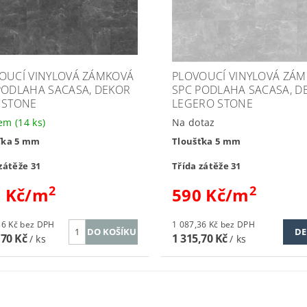
OUCÍ VINYLOVÁ ZÁMKOVÁ
PLOVOUCÍ VINYLOVÁ ZÁ
PODLAHA SACASA, DEKOR
SPC PODLAHA SACASA, D
 STONE
LEGERO STONE
dem
(14 ks)
Na dotaz
ťka 5 mm
Tloušťka 5 mm
zátěže 31
Třída zátěže 31
2
2
0 Kč/m
590 Kč/m
1 087,36 Kč bez DPH
1 087,36 Kč bez DPH
DE
,70 Kč
1 315,70 Kč
/ ks
/ ks