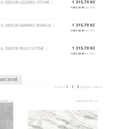
1 315,70 Kč
SA, DEKOR LEGERO STONE
–
1 087,36 Kč
bez DPH
1 315,70 Kč
SA, DEKOR MARMO BIANCO
–
1 087,36 Kč
bez DPH
1 315,70 Kč
SA, DEKOR BUIO STONE
–
1 087,36 Kč
bez DPH
ABECEDNĚ
1
1
3
Stránka
z
-
položek celkem
C23033-1_C
Kód:
FC23139-1_C