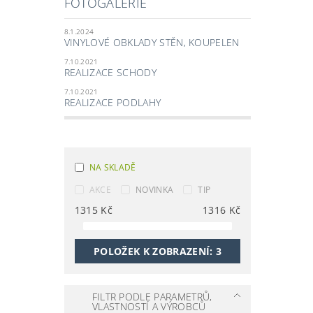
FOTOGALERIE
8.1.2024
VINYLOVÉ OBKLADY STĚN, KOUPELEN
7.10.2021
REALIZACE SCHODY
7.10.2021
REALIZACE PODLAHY
NA SKLADĚ
AKCE
NOVINKA
TIP
1315
Kč
1316
Kč
POLOŽEK K ZOBRAZENÍ:
3
FILTR PODLE PARAMETRŮ,
VLASTNOSTÍ A VÝROBCŮ