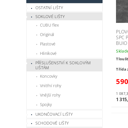
OSTATNÍ LIŠTY
SOKLOVÉ LIŠTY
CUBU flex
PLOV
Originál
SPC 
BUIO
Plastové
Skla
Hliníkové
Tlouš
PŘÍSLUŠENSTVÍ K SOKLOVÝM
LIŠTÁM
Třída 
Koncovky
59
Vnitřní rohy
Vnější rohy
1 315
Spojky
UKONČOVACÍ LIŠTY
SCHODOVÉ LIŠTY