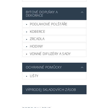
BYTOVÉ DOPLŇKY A
DEKORACE
PODLAHOVÉ POLŠTÁŘE
KOBERCE
ZRCADLA
HODINY
VONNÉ DIFUZÉRY A SADY
OCHRANNÉ POMŮCKY
LIŠTY
VÝPRODEJ SKLADOVÝCH ZÁSOB