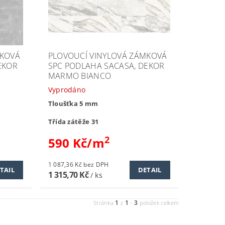
MKOVÁ
PLOVOUCÍ VINYLOVÁ ZÁMKOVÁ
EKOR
SPC PODLAHA SACASA, DEKOR
MARMO BIANCO
Vyprodáno
Tloušťka 5 mm
Třída zátěže 31
2
590 Kč/m
1 087,36 Kč bez DPH
TAIL
DETAIL
1 315,70 Kč
/ ks
1
1
3
Stránka
z
-
položek celkem