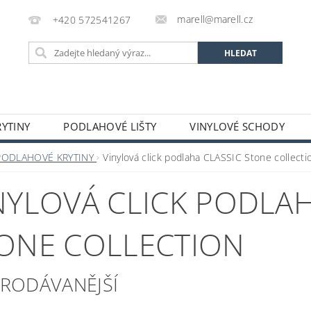
marell@marell.cz
+420 572541267
YTINY
PODLAHOVÉ LIŠTY
VINYLOVÉ SCHODY
SILIKONY
SAMONIVELAČNÍ HMOTY A PENETRACE
A
PODLAHOVÉ KRYTINY
Vinylová click podlaha CLASSIC Stone collecti
 A DEKORACE
OCHRANNÉ POMŮCKY
VÝPRODEJ S
NYLOVÁ CLICK PODLAH
GALERIE
ONE COLLECTION
PRODÁVANĚJŠÍ