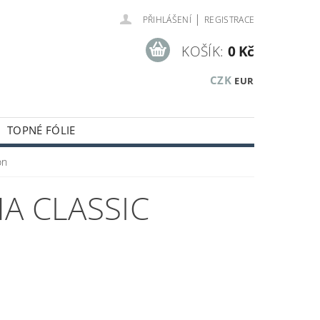
|
PŘIHLÁŠENÍ
REGISTRACE
KOŠÍK:
0 Kč
CZK
EUR
TOPNÉ FÓLIE
KUSTICKÉ A OBKLADOVÉ PANELY
on
KLADOVÝCH ZÁSOB
A CLASSIC