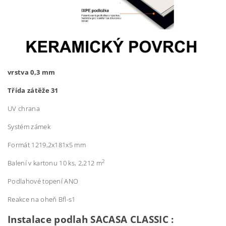
vrstva 0,3 mm
Třída zátěže 31
UV chrana
Systém zámek
Formát 1219,2x181x5 mm
2
Balení v kartonu 10 ks, 2,212 m
Podlahové topení ANO
Reakce na oheň Bfl-s1
Instalace podlah SACASA CLASSIC :