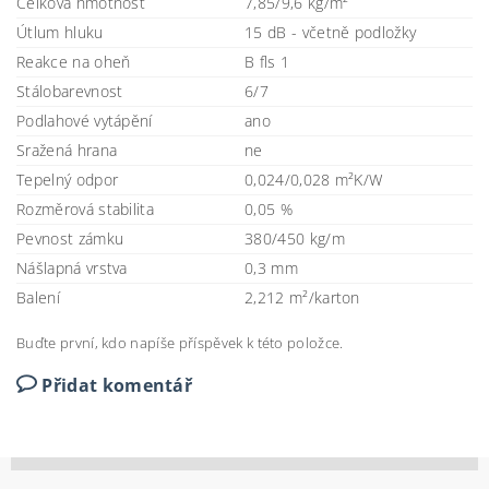
Celková hmotnost
7,85/9,6 kg/m²
Útlum hluku
15 dB - včetně podložky
Reakce na oheň
B fls 1
Stálobarevnost
6/7
Podlahové vytápění
ano
Sražená hrana
ne
Tepelný odpor
0,024/0,028 m²K/W
Rozměrová stabilita
0,05 %
Pevnost zámku
380/450 kg/m
Nášlapná vrstva
0,3 mm
Balení
2,212 m²/karton
Buďte první, kdo napíše příspěvek k této položce.
Přidat komentář