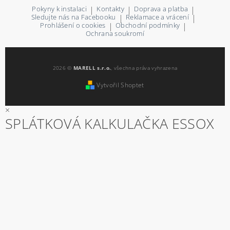
Pokyny k instalaci
|
Kontakty
|
Doprava a platba
|
Sledujte nás na Facebooku
|
Reklamace a vrácení
|
Prohlášení o cookies
|
Obchodní podmínky
|
Ochrana soukromí
2026 ©
MARELL s.r.o.
, všechna práva vyhrazena
Vytvořil Shoptet
×
SPLÁTKOVÁ KALKULAČKA ESSOX