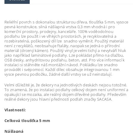
Reliéfní povrch s dokonalou strukturou dřeva, tloušťka 5 mm, vysoce
pevná konstrukce, silná nášlapná vrstva 0,3 mm vhodná i pro
komerční prostory, prodejny, kanceláře. 100% voděodolnou
podlahu lze použít i ve vlhkých prostorách, je recyklovatelná a
rozebiratelná, poškozený díl lze snadno vyměnit. Použitý materiál
není z recyklátů, neobsahuje ftaláty, naopak se jedná o přírodní
materiál (drcený kámen). Použitý vinyl je velmi tichý a nevytváří hluk
jako například laminátové podlahy. Lze pokládat přímo na dlažbu,
OSB desky, anhydritovou podlahu, beton, atd. Pro více informací k
instalaci si stáhněte náš montážní návod. Pokládku lze snadno
provádět i svépomocí. Každí dílec obsahuje integrovanou 1 mm
vysce pevnou podložku, žádné další vrstvy se už neinstalují.
Velmi důležité je, že dekory na jednotlivých deskách nejsou totožné.
To znamená, že po instalaci podlahy celkový dojem není uniformní a
opakující se mozaika, ale reálný dojem dřevěné podlahy. Především
reálné dekory jsou hlavní předností podlah značky SACASA.
Vlastnosti:
Celková tloušťka 5 mm
Nášlapná