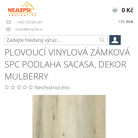
0 Kč
CZK
EUR
+420 572541267
marell@marell.cz
PLOVOUCÍ VINYLOVÁ ZÁMKOVÁ
SPC PODLAHA SACASA, DEKOR
MULBERRY
Neohodnoceno