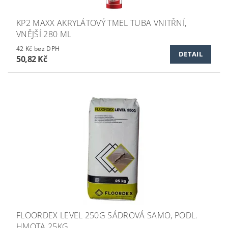
KP2 MAXX AKRYLÁTOVÝ TMEL TUBA VNITŘNÍ,
VNĚJŠÍ 280 ML
42 Kč bez DPH
DETAIL
50,82 Kč
FLOORDEX LEVEL 250G SÁDROVÁ SAMO, PODL.
HMOTA 25KG