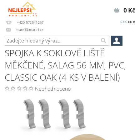
0 Kč
CZK
EUR
+420 572541267
marell@marell.cz
SPOJKA K SOKLOVÉ LIŠTĚ
MĚKČENÉ, SALAG 56 MM, PVC,
CLASSIC OAK (4 KS V BALENÍ)
Neohodnoceno