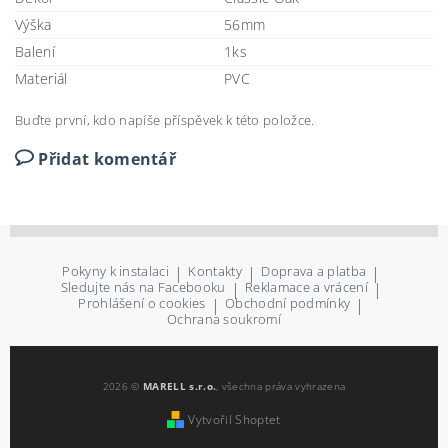
Výška
56mm
Balení
1ks
Materiál
PVC
Buďte první, kdo napíše příspěvek k této položce.
Přidat komentář
Pokyny k instalaci
|
Kontakty
|
Doprava a platba
|
Sledujte nás na Facebooku
|
Reklamace a vrácení
|
Prohlášení o cookies
|
Obchodní podmínky
|
Ochrana soukromí
2026 ©
MARELL s.r.o.
, všechna práva vyhrazena
Vytvořil Shoptet