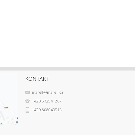
KONTAKT
marell
@
marell.cz
+420 572541267
+420 608040513