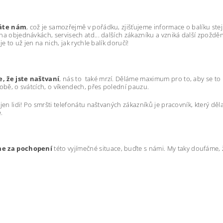
láte nám
, což je samozřejmě v pořádku, zjišťujeme informace o balíku s
na objednávkách, servisech atd... dalších zákazníku a vzniká další zpožd
 je to už jen na nich, jak rychle balík doručí!
 že jste naštvaní
, nás to také mrzí. Děláme maximum pro to, aby se t
době, o svátcích, o víkendech, přes polední pauzu.
 jen lidi! Po smršti telefonátu naštvaných zákazníků je pracovník, který d
.
e za pochopení
této vyjímečné situace, buďte s námi. My taky doufáme, ž