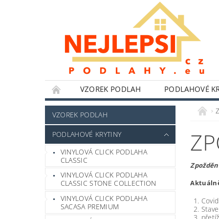
VZOREK PODLAH
PODLAHOVÉ KR
NÁŘADÍ WOLFCRAFT
LEPIDLA,TMELY A 
VZOREK PODLAH
HLINÍKOVÉ PERGOLY
BYTOVÉ DOPLŇKY
ZP
PODLAHOVÉ KRYTINY
POKYNY K INSTALACI
BLOG
FOTO
VINYLOVÁ CLICK PODLAHA
CLASSIC
Zpožděn
VINYLOVÁ CLICK PODLAHA
Aktuálně
CLASSIC STONE COLLECTION
VINYLOVÁ CLICK PODLAHA
Covid
SACASA PREMIUM
Stave
přetí