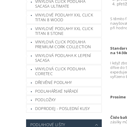
VINYLOVÁ CLICK PODLAHA
přetí
SACASA ULTIMATE
VINYLOVÉ PODLAHY XXL CLICK
S těmito 
TITAN 8 WOOD
navyšovat
při hodn
VINYLOVÉ PODLAHY XXL CLICK
TITAN 8 STONE
VINYLOVÁ CLICK PODLAHA
PREMIUM CORK COLLECTION
Standard
na 14-30
VINYLOVÁ PODLAHA K LEPENÍ
SACASA
I když zb
dříve do 
VINYLOVÁ CLICK PODLAHA
expedujem
CORETEC
vyřízeno 
DŘEVĚNÉ PODLAHY
PODLAHÁŘSKÉ NÁŘADÍ
Prosíme 
PODLOŽKY
DOPRODEJ - POSLEDNÍ KUSY
Číslo ba
zásilky m
PODLAHOVÉ LIŠTY