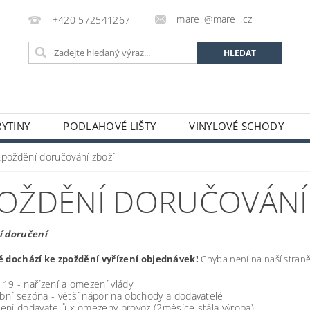
marell@marell.cz
+420 572541267
YTINY
PODLAHOVÉ LIŠTY
VINYLOVÉ SCHODY
SILIKONY
SAMONIVELAČNÍ HMOTY A PENETRACE
A
Zpoždění doručování zboží
 A DEKORACE
OCHRANNÉ POMŮCKY
VÝPRODEJ S
OŽDĚNÍ DORUČOVÁNÍ
GALERIE
í doručení
 dochází ke zpoždění vyřízení objednávek!
Chyba není na naší straně,
 19 - nařízení a omezení vlády
bní sezóna - větší nápor na obchody a dodavatelé
žení dodavatelů x omezený provoz (2měsíce stála výroba)