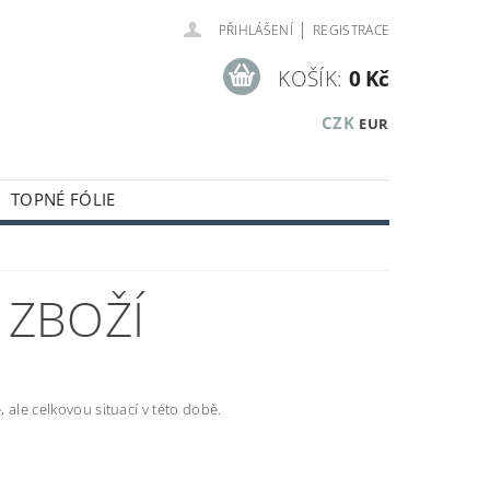
|
PŘIHLÁŠENÍ
REGISTRACE
KOŠÍK:
0 Kč
CZK
EUR
TOPNÉ FÓLIE
KUSTICKÉ A OBKLADOVÉ PANELY
KLADOVÝCH ZÁSOB
 ZBOŽÍ
 ale celkovou situací v této době.