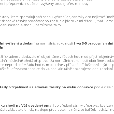
žení přepravních služeb - zvýšený prodej přes e-shopy
faktory, které zpomalují naší snahu vyřízení objednávky v co nejkrtatší 
 skladové zásoby prodávaného zboží, ale jde to velmi těžce :-( Zvažujeme
ocení našeho e-shopu, nemůžeme za to.
ní vyřízení a dodání
za normálních okolností
trvá 3-5 pracovních dní
dní
.
oží "skladem u dodavatele" objednáme v řádech hodin od přijetí objednávky
5dní), následně předá přepravci. Za normálních okolností obdržíme dodávk
e neprodleně v řádu hodin, max. 1 dne v případě příslušenství a týdne 
běžně Fofr/vlastní spedice do 24 hod, aktuálně pozorujeme dobu dodání i 1
tedy o trpělivost
a
sledování zásilky
na webu dopravce
podle čísla b
líku chodí na Váš uvedený email
po předání zásilky přepravci, kde lze v
ůžete získat telefonicky na depu přepravce, na němž se balíček nachází, ne