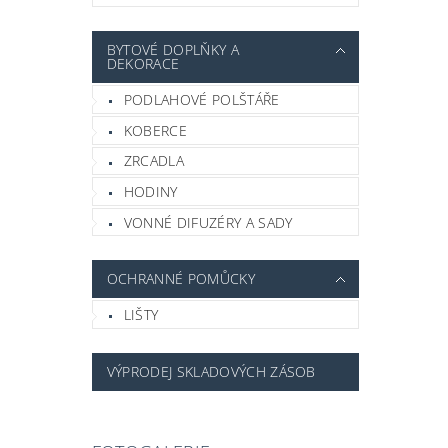
BYTOVÉ DOPLŇKY A
DEKORACE
PODLAHOVÉ POLŠTÁŘE
KOBERCE
ZRCADLA
HODINY
VONNÉ DIFUZÉRY A SADY
OCHRANNÉ POMŮCKY
LIŠTY
VÝPRODEJ SKLADOVÝCH ZÁSOB