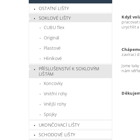
OSTATNÍ LIŠTY
Když vo
SOKLOVÉ LIŠTY
pracovat 
urychlit a
CUBU flex
Originál
Plastové
Chápeme,
zavírací 
Hliníkové
Jsme taky
PŘÍSLUŠENSTVÍ K SOKLOVÝM
nám věřte
LIŠTÁM
Koncovky
Děkujem
Vnitřní rohy
Vnější rohy
Spojky
UKONČOVACÍ LIŠTY
SCHODOVÉ LIŠTY