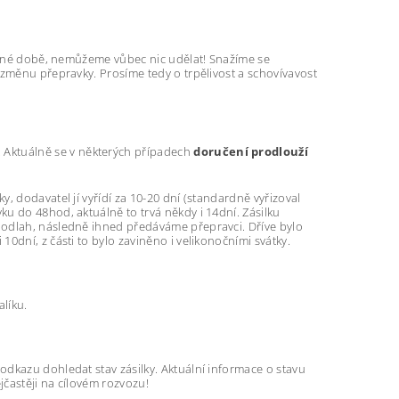
možné době, nemůžeme vůbec nic udělat! Snažíme se
 změnu přepravky. Prosíme tedy o trpělivost a schovívavost
. Aktuálně se v některých případech
doručení prodlouží
, dodavatel jí vyřídí za 10-20 dní (standardně vyřizoval
u do 48hod, aktuálně to trvá někdy i 14dní. Zásilku
podlah, následně ihned předáváme přepravci. Dříve bylo
0dní, z části to bylo zaviněno i velikonočními svátky.
alíku.
 odkazu dohledat stav zásilky. Aktuální informace o stavu
jčastěji na cílovém rozvozu!