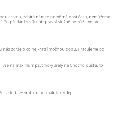
tejnou cestou, zabírá nám to poměrně dost času, nemůžeme
ění. Po předání balíku přepravní službě nemůžeme nic
o u nás zdrželo co nejkratší možnou dobu. Pracujeme po
ělal vše na maximum psychicky zralý na Chocholouška, to
e se to brzy vrátí do normálních kolejí.