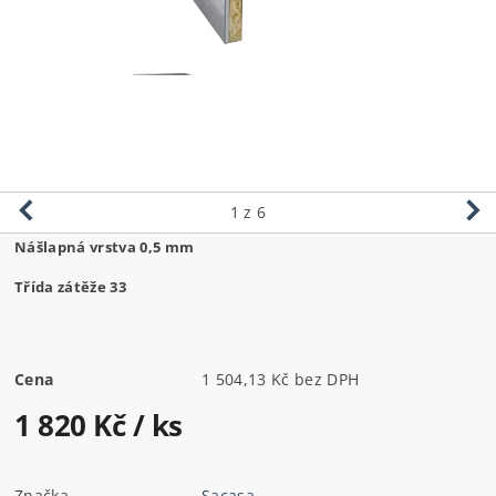
1
z 6
Nášlapná vrstva 0,5 mm
Třída zátěže 33
Cena
1 504,13 Kč bez DPH
1 820 Kč
/ ks
Značka
Sacasa