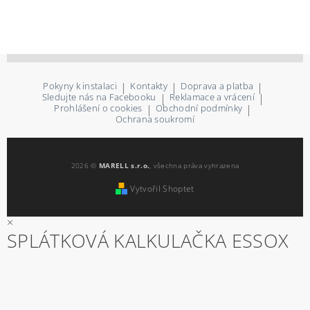
Pokyny k instalaci
|
Kontakty
|
Doprava a platba
|
Sledujte nás na Facebooku
|
Reklamace a vrácení
|
Prohlášení o cookies
|
Obchodní podmínky
|
Ochrana soukromí
2026 ©
MARELL s.r.o.
, všechna práva vyhrazena
Vytvořil Shoptet
×
SPLÁTKOVÁ KALKULAČKA ESSOX