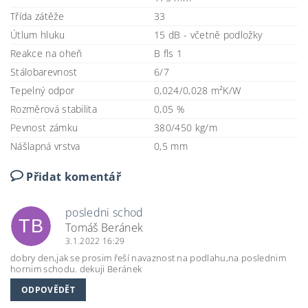
Třída zátěže
33
Útlum hluku
15 dB - včetně podložky
Reakce na oheň
B fls 1
Stálobarevnost
6/7
Tepelný odpor
0,024/0,028 m²K/W
Rozměrová stabilita
0,05 %
Pevnost zámku
380/450 kg/m
Nášlapná vrstva
0,5 mm
Přidat komentář
posledni schod
TB
Tomáš Beránek
3.1.2022 16:29
dobry den,jak se prosim řeší navaznost na podlahu,na poslednim
hornim schodu. dekuji Beránek
ODPOVĚDĚT