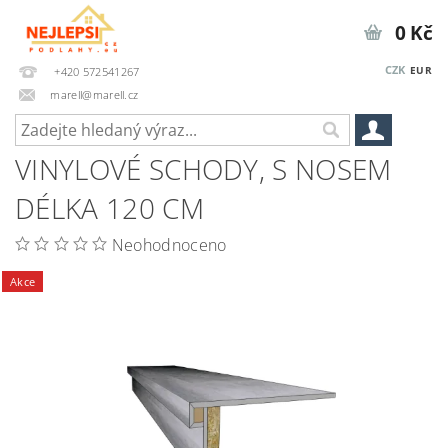
0 Kč
CZK
EUR
+420 572541267
marell@marell.cz
VINYLOVÉ SCHODY, S NOSEM
DÉLKA 120 CM
Neohodnoceno
Akce