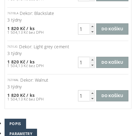
Dekor: Blackslate
767/BLA
3 týdny
1 820 Kč
/ ks
1 504,13 Kč bez DPH
Dekor: Light grey cement
767/LIG
3 týdny
1 820 Kč
/ ks
1 504,13 Kč bez DPH
Dekor: Walnut
767/WAL
3 týdny
1 820 Kč
/ ks
1 504,13 Kč bez DPH
POPIS
PARAMETRY