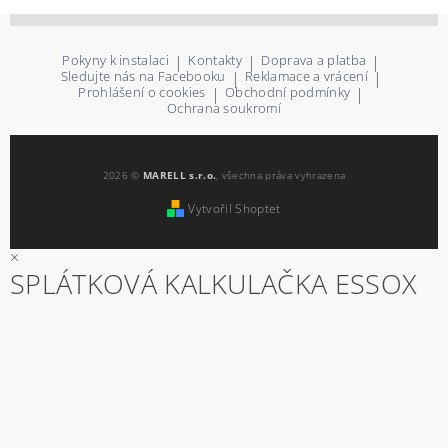
Pokyny k instalaci
|
Kontakty
|
Doprava a platba
|
Sledujte nás na Facebooku
|
Reklamace a vrácení
|
Prohlášení o cookies
|
Obchodní podmínky
|
Ochrana soukromí
2026 ©
MARELL s.r.o.
, všechna práva vyhrazena
Vytvořil Shoptet
×
SPLÁTKOVÁ KALKULAČKA ESSOX