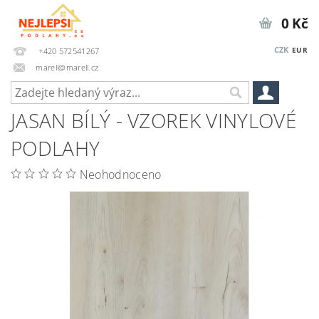
0 Kč
CZK
EUR
+420 572541267
marell@marell.cz
JASAN BÍLÝ - VZOREK VINYLOVÉ
PODLAHY
Neohodnoceno