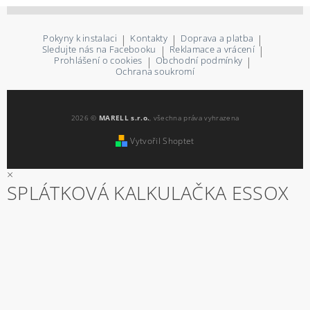
Pokyny k instalaci
|
Kontakty
|
Doprava a platba
|
Sledujte nás na Facebooku
|
Reklamace a vrácení
|
Prohlášení o cookies
|
Obchodní podmínky
|
Ochrana soukromí
2026 ©
MARELL s.r.o.
, všechna práva vyhrazena
Vytvořil Shoptet
×
SPLÁTKOVÁ KALKULAČKA ESSOX