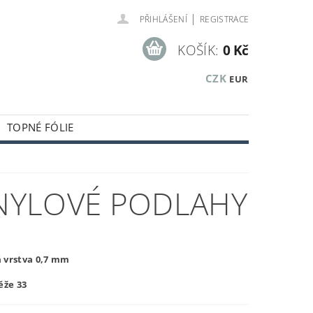
|
PŘIHLÁŠENÍ
REGISTRACE
KOŠÍK:
0 Kč
CZK
EUR
TOPNÉ FÓLIE
KUSTICKÉ A OBKLADOVÉ PANELY
KLADOVÝCH ZÁSOB
INYLOVÉ PODLAHY
 vrstva 0,7 mm
ěže 33