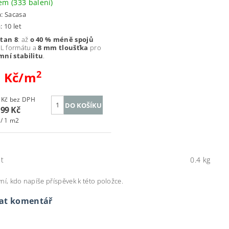
dem
(333 balení)
a:
Sacasa
: 10 let
itan 8
: až
o 40 % méně spojů
XL formátu a
8 mm tloušťka
pro
mní stabilitu
.
2
0 Kč/m
952,88 Kč bez DPH
,99 Kč
 / 1 m2
t
0.4 kg
ní, kdo napíše příspěvek k této položce.
dat komentář