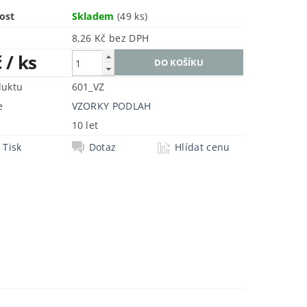
ost
Skladem
(49 ks)
8,26 Kč bez DPH
č
/ ks
duktu
601_VZ
e
VZORKY PODLAH
10 let
Tisk
Dotaz
Hlídat cenu