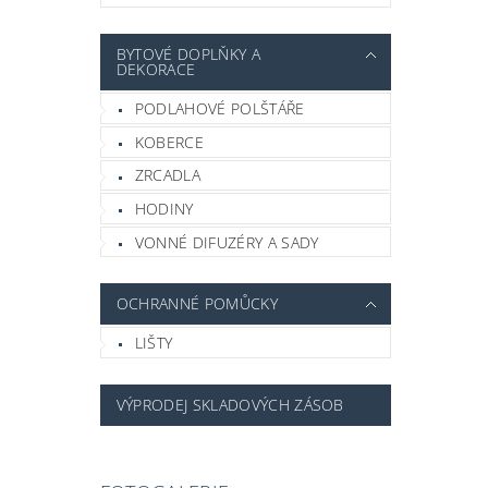
BYTOVÉ DOPLŇKY A
DEKORACE
PODLAHOVÉ POLŠTÁŘE
KOBERCE
ZRCADLA
HODINY
VONNÉ DIFUZÉRY A SADY
OCHRANNÉ POMŮCKY
LIŠTY
VÝPRODEJ SKLADOVÝCH ZÁSOB