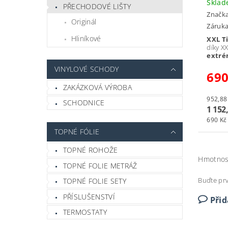
Skla
PŘECHODOVÉ LIŠTY
Značk
Originál
Záruka
Hliníkové
XXL T
díky X
extré
VINYLOVÉ SCHODY
69
ZAKÁZKOVÁ VÝROBA
SCHODNICE
1 152
690 Kč
TOPNÉ FÓLIE
TOPNÉ ROHOŽE
Hmotnos
TOPNÉ FOLIE METRÁŽ
Buďte prv
TOPNÉ FOLIE SETY
PŘÍSLUŠENSTVÍ
Při
TERMOSTATY