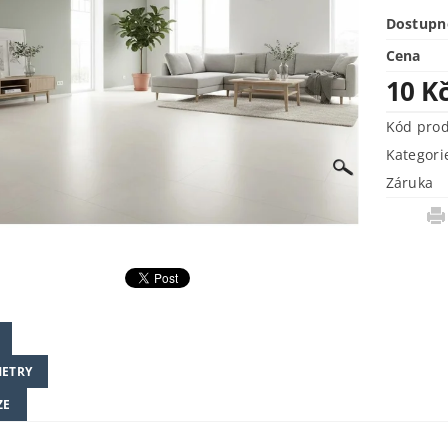
Dostupn
Cena
10 K
Kód pro
Kategori
Záruka
ETRY
ZE