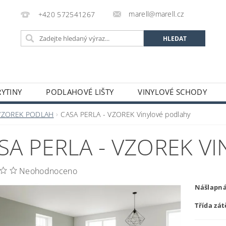
marell@marell.cz
+420 572541267
YTINY
PODLAHOVÉ LIŠTY
VINYLOVÉ SCHODY
SILIKONY
SAMONIVELAČNÍ HMOTY A PENETRACE
A
VZOREK PODLAH
CASA PERLA - VZOREK Vinylové podlahy
 A DEKORACE
OCHRANNÉ POMŮCKY
VÝPRODEJ S
SA PERLA - VZOREK V
GALERIE
Neohodnoceno
Nášlapná
Třída zát