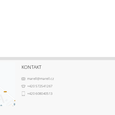
KONTAKT
marell
@
marell.cz
+420 572541267
+420 608040513