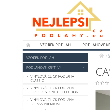
VZOREK PODLAH
PODLAHOVÉ KR
NÁŘADÍ WOLFCRAFT
LEPIDLA,TMELY A 
VZOREK PODLAH
HLINÍKOVÉ PERGOLY
BYTOVÉ DOPLŇKY
CA
PODLAHOVÉ KRYTINY
POKYNY K INSTALACI
BLOG
FOTO
VINYLOVÁ CLICK PODLAHA
CLASSIC
VINYLOVÁ CLICK PODLAHA
CLASSIC STONE COLLECTION
VINYLOVÁ CLICK PODLAHA
SACASA PREMIUM