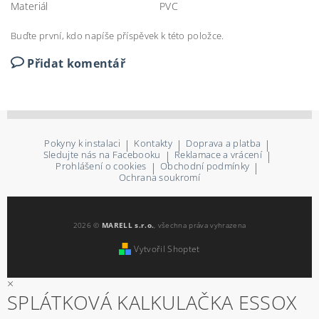
Materiál
PVC
Buďte první, kdo napíše příspěvek k této položce.
Přidat komentář
Pokyny k instalaci
|
Kontakty
|
Doprava a platba
|
Sledujte nás na Facebooku
|
Reklamace a vrácení
|
Prohlášení o cookies
|
Obchodní podmínky
|
Ochrana soukromí
2026 ©
MARELL s.r.o.
, všechna práva vyhrazena
Vytvořil Shoptet
×
SPLÁTKOVÁ KALKULAČKA ESSOX