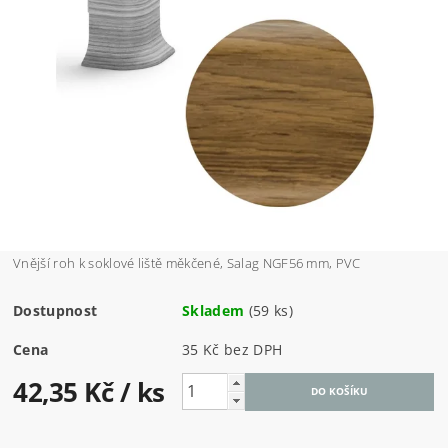
Vnější roh k soklové liště měkčené, Salag NGF56 mm, PVC
Dostupnost
Skladem
(59 ks)
Cena
35 Kč bez DPH
42,35 Kč
/ ks