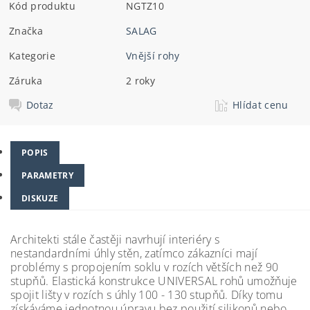
Kód produktu
NGTZ10
Značka
SALAG
Kategorie
Vnější rohy
Záruka
2 roky
Dotaz
Hlídat cenu
POPIS
PARAMETRY
DISKUZE
Architekti stále častěji navrhují interiéry s
nestandardními úhly stěn, zatímco zákazníci mají
problémy s propojením soklu v rozích větších než 90
stupňů. Elastická konstrukce UNIVERSAL rohů umožňuje
spojit lišty v rozích s úhly 100 - 130 stupňů.
Díky tomu
získáváme jednotnou úpravu bez použití silikonů nebo