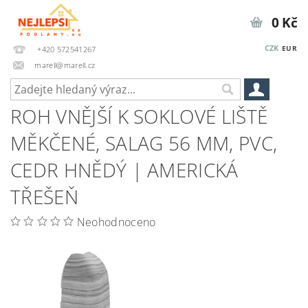
0 Kč
CZK
EUR
+420 572541267
marell@marell.cz
ROH VNĚJŠÍ K SOKLOVÉ LIŠTĚ
MĚKČENÉ, SALAG 56 MM, PVC,
CEDR HNĚDÝ | AMERICKÁ
TŘEŠEŇ
Neohodnoceno