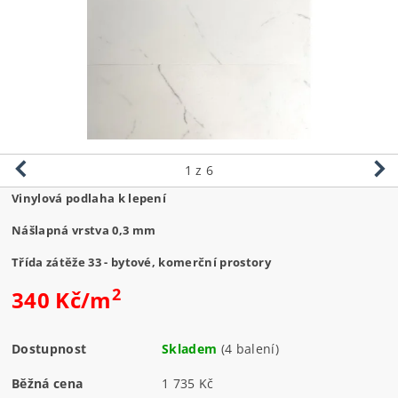
1
z 6
Vinylová podlaha k lepení
Nášlapná vrstva 0,3 mm
Třída zátěže 33 - bytové, komerční prostory
2
340 Kč/m
Dostupnost
Skladem
(4 balení)
Běžná cena
1 735 Kč