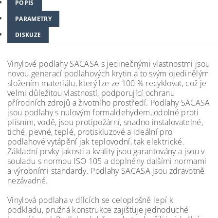
POPIS
PARAMETRY
DISKUZE
Vinylové podlahy SACASA s jedinečnými vlastnostmi jsou
novou generací podlahových krytin a to svým ojedinělým
složením materiálu, který lze ze 100 % recyklovat, což je
velmi důležitou vlastností, podporující ochranu
přírodních zdrojů a životního prostředí. Podlahy SACASA
jsou podlahy s nulovým formaldehydem, odolné proti
plísním, vodě, jsou protipožární, snadno instalovatelné,
tiché, pevné, teplé, protiskluzové a ideální pro
podlahové vytápění jak teplovodní, tak elektrické.
Základní prvky jakosti a kvality jsou garantovány a jsou v
souladu s normou ISO 105 a doplněny dalšími normami
a výrobními standardy. Podlahy SACASA jsou zdravotně
nezávadné.
Vinylová podlaha v dílcích se celoplošně lepí k
podkladu, pružná konstrukce zajišťuje jednoduché