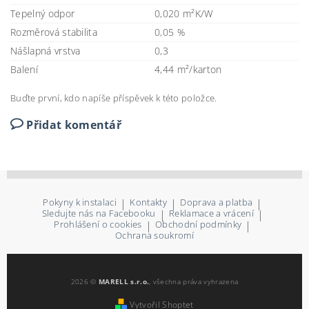
Tepelný odpor
0,020 m²K/W
Rozměrová stabilita
0,05 %
Nášlapná vrstva
0,3
Balení
4,44 m²/karton
Buďte první, kdo napíše příspěvek k této položce.
Přidat komentář
Pokyny k instalaci
|
Kontakty
|
Doprava a platba
|
Sledujte nás na Facebooku
|
Reklamace a vrácení
|
Prohlášení o cookies
|
Obchodní podmínky
|
Ochrana soukromí
2026 ©
MARELL s.r.o.
, všechna práva vyhrazena
Vytvořil Shoptet