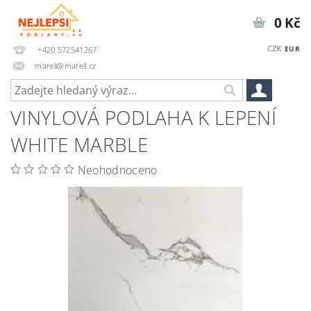
0 Kč
CZK
EUR
+420 572541267
marell@marell.cz
VINYLOVÁ PODLAHA K LEPENÍ
WHITE MARBLE
Neohodnoceno