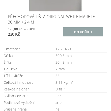
PŘECHODOVÁ LIŠTA ORIGINAL WHITE MARBLE -
30 MM / 2,4 M
190,08 Kč bez DPH
230 Kč
Hmotnost
12.264 kg
Délka
609,6 mm
Šířka
304,8 mm
Tloušťka
2 mm
Třída zátěže
33
Celková hmotnost
3,65 kg/m²
Reakce na oheň
B fls 1
Stálobarevnost
6/7
Podlahové vytápění
ano
Sražená hrana
ne