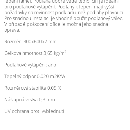
lepení lamel. Podlaha dobře vede teplo, čili je ideální
pro podlahové vytápění. Podlahy k lepení mají vyšší
požadavky na rovinnost podkladu, než podlahy plovoucí.
Pro snadnou instalaci je vhodné použít podlahový válec.
V případě poškození dílce je možná jeho snadná
oprava.
Rozměr
300x600x2 mm
2
Celková hmotnost 3,65 kg/m
Podlahové vytápění: ano
Tepelný odpor 0,020 m2K/W
Rozměrová stabilita 0,05 %
Nášlapná vrstva 0,3 mm
UV ochrana proti vyblednutí