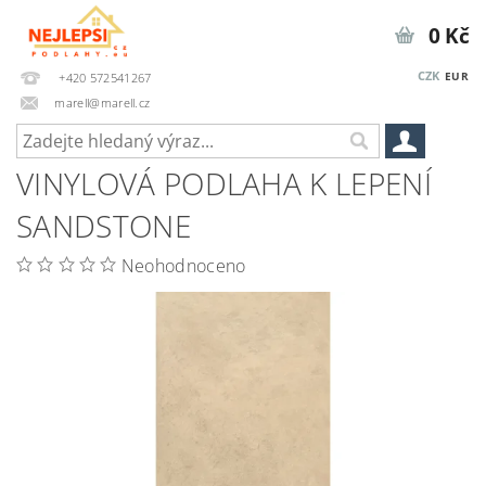
0 Kč
CZK
EUR
+420 572541267
marell@marell.cz
VINYLOVÁ PODLAHA K LEPENÍ
SANDSTONE
Neohodnoceno