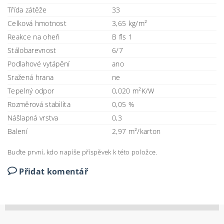
Třída zátěže
33
Celková hmotnost
3,65 kg/m²
Reakce na oheň
B fls 1
Stálobarevnost
6/7
Podlahové vytápění
ano
Sražená hrana
ne
Tepelný odpor
0,020 m²K/W
Rozměrová stabilita
0,05 %
Nášlapná vrstva
0,3
Balení
2,97 m²/karton
Buďte první, kdo napíše příspěvek k této položce.
Přidat komentář