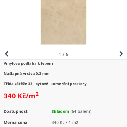
1
z 6
Vinylová podlaha k lepení
Nášlapná vrstva 0,3 mm
Třída zátěže 33 - bytové, komerční prostory
2
340 Kč/m
Dostupnost
Skladem
(64 balení)
Měrná cena
340 Kč / 1 m2