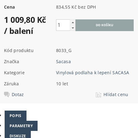
Cena
834,55 Kč bez DPH
1 009,80 Kč
/ balení
Kód produktu
8033_G
Značka
Sacasa
Kategorie
Vinylová podlaha k lepení SACASA
Záruka
10 let
Dotaz
Hlídat cenu
POPIS
PARAMETRY
DISKUZE