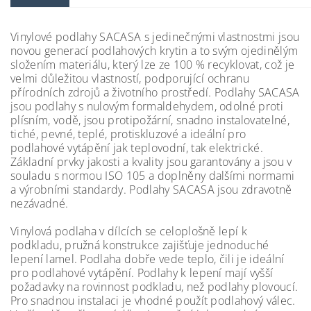
Vinylové podlahy SACASA s jedinečnými vlastnostmi jsou
novou generací podlahových krytin a to svým ojedinělým
složením materiálu, který lze ze 100 % recyklovat, což je
velmi důležitou vlastností, podporující ochranu
přírodních zdrojů a životního prostředí. Podlahy SACASA
jsou podlahy s nulovým formaldehydem, odolné proti
plísním, vodě, jsou protipožární, snadno instalovatelné,
tiché, pevné, teplé, protiskluzové a ideální pro
podlahové vytápění jak teplovodní, tak elektrické.
Základní prvky jakosti a kvality jsou garantovány a jsou v
souladu s normou ISO 105 a doplněny dalšími normami
a výrobními standardy. Podlahy SACASA jsou zdravotně
nezávadné.
Vinylová podlaha v dílcích se celoplošně lepí k
podkladu, pružná konstrukce zajišťuje jednoduché
lepení lamel. Podlaha dobře vede teplo, čili je ideální
pro podlahové vytápění. Podlahy k lepení mají vyšší
požadavky na rovinnost podkladu, než podlahy plovoucí.
Pro snadnou instalaci je vhodné použít podlahový válec.