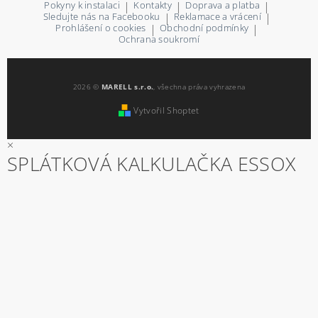
Pokyny k instalaci
|
Kontakty
|
Doprava a platba
|
Sledujte nás na Facebooku
|
Reklamace a vrácení
|
Prohlášení o cookies
|
Obchodní podmínky
|
Ochrana soukromí
2026 ©
MARELL s.r.o.
, všechna práva vyhrazena
Vytvořil Shoptet
×
SPLÁTKOVÁ KALKULAČKA ESSOX