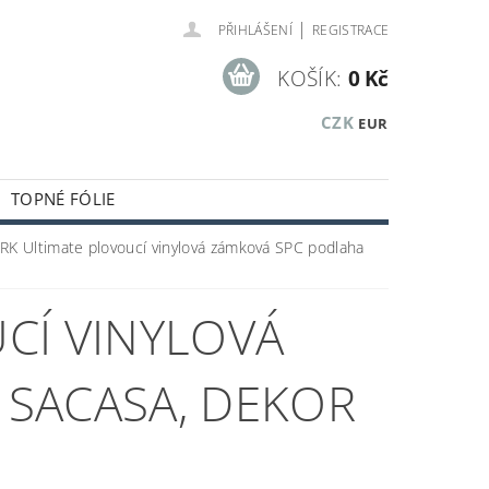
|
PŘIHLÁŠENÍ
REGISTRACE
KOŠÍK:
0 Kč
CZK
EUR
TOPNÉ FÓLIE
KUSTICKÉ A OBKLADOVÉ PANELY
RK Ultimate plovoucí vinylová zámková SPC podlaha
KLADOVÝCH ZÁSOB
CÍ VINYLOVÁ
SACASA, DEKOR