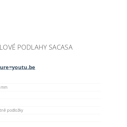
YLOVÉ PODLAHY SACASA
ure=youtu.be
8 mm
tně podložky