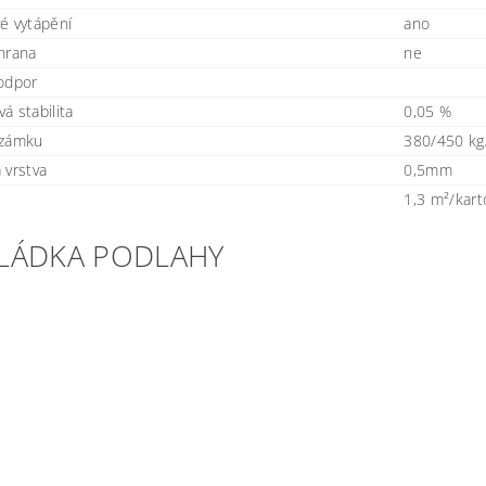
é vytápění
ano
hrana
ne
odpor
á stabilita
0,05 %
 zámku
380/450 k
 vrstva
0,5mm
1,3 m²/kart
LÁDKA PODLAHY