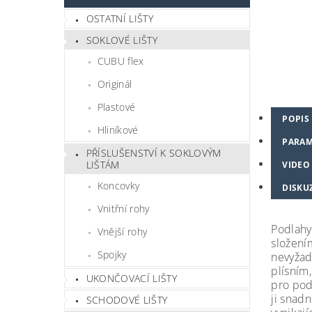
OSTATNÍ LIŠTY
SOKLOVÉ LIŠTY
CUBU flex
Originál
Plastové
POPIS
Hliníkové
PARAM
PŘÍSLUŠENSTVÍ K SOKLOVÝM
LIŠTÁM
VIDEO
Koncovky
DISKU
Vnitřní rohy
Podlahy
Vnější rohy
složení
Spojky
nevyžad
plísním,
UKONČOVACÍ LIŠTY
pro pod
ji snad
SCHODOVÉ LIŠTY