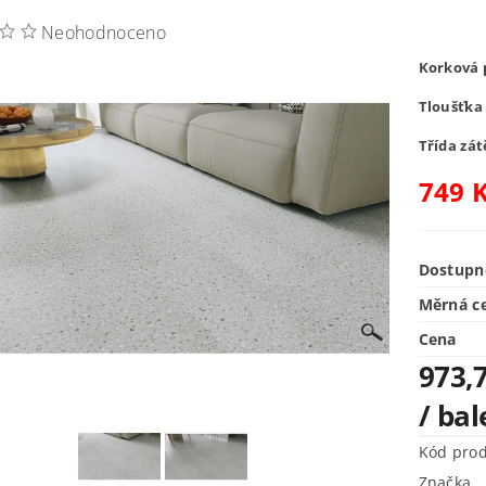
Neohodnoceno
Korková 
Tloušťka
Třída zát
749 
Dostupn
Měrná c
Cena
973,
/ bal
Kód pro
Značka