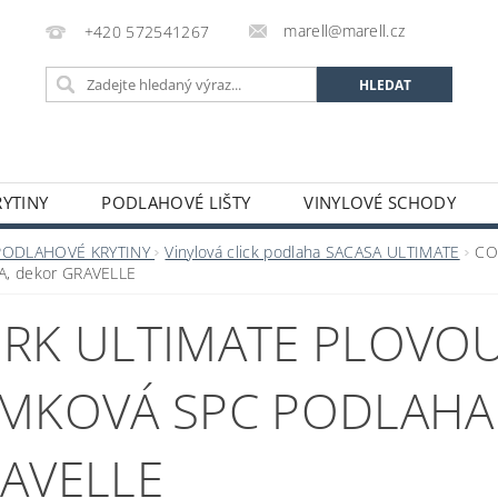
marell@marell.cz
+420 572541267
YTINY
PODLAHOVÉ LIŠTY
VINYLOVÉ SCHODY
SILIKONY
SAMONIVELAČNÍ HMOTY A PENETRACE
A
PODLAHOVÉ KRYTINY
Vinylová click podlaha SACASA ULTIMATE
CO
A, dekor GRAVELLE
 A DEKORACE
OCHRANNÉ POMŮCKY
VÝPRODEJ S
RK ULTIMATE PLOVOU
GALERIE
MKOVÁ SPC PODLAHA 
AVELLE