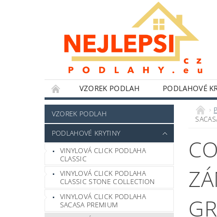
VZOREK PODLAH
PODLAHOVÉ KR
NÁŘADÍ WOLFCRAFT
LEPIDLA,TMELY A 
VZOREK PODLAH
SACAS
HLINÍKOVÉ PERGOLY
BYTOVÉ DOPLŇKY
PODLAHOVÉ KRYTINY
CO
POKYNY K INSTALACI
BLOG
FOTO
VINYLOVÁ CLICK PODLAHA
CLASSIC
ZÁ
VINYLOVÁ CLICK PODLAHA
CLASSIC STONE COLLECTION
VINYLOVÁ CLICK PODLAHA
GR
SACASA PREMIUM