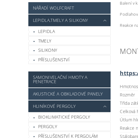
Balení v 
NÁŘADÍ WOLFCRAFT
Podlahov
LEPIDLA,TMELY A SILIKONY
Reakce na
LEPIDLA
TMELY
MONT
SILIKONY
PŘÍSLUŠENSTVÍ
https
SAMONIVELAČNÍ HMOTY A
PENETRACE
Hmotnos
AKUSTICKÉ A OBKLADOVÉ PANELY
Rozměr
Třída zát
HLINÍKOVÉ PERGOLY
Celková
BIOKLIMATICKÉ PERGOLY
Útlum hl
PERGOLY
Reakce 
PŘÍSLUŠENSTVÍ K PERGOLÁM
Stálobar