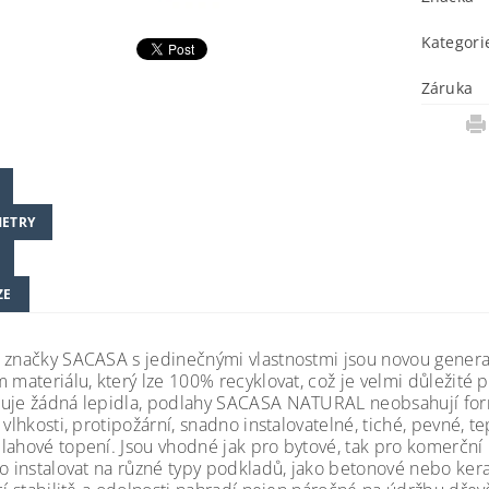
Kategori
Záruka
ETRY
ZE
 značky SACASA s jedinečnými vlastnostmi jsou novou generac
m materiálu, který lze 100% recyklovat, což je velmi důležité
uje žádná lepidla, podlahy SACASA NATURAL neobsahují form
 vlhkosti, protipožární, snadno instalovatelné, tiché, pevné, t
lahové topení. Jsou vhodné jak pro bytové, tak pro komerční 
no instalovat na různé typy podkladů, jako betonové nebo ker