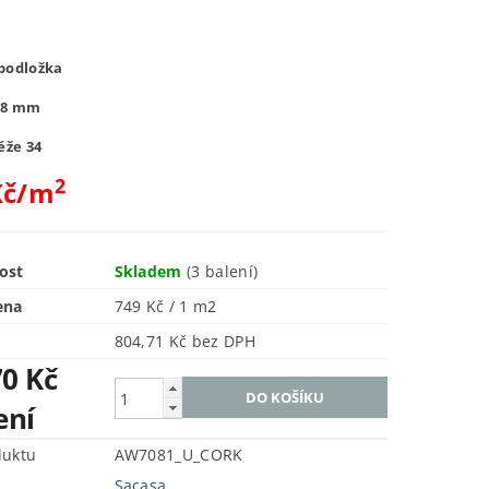
podložka
 8 mm
ěže 34
2
Kč/m
ost
Skladem
(3 balení)
ena
749 Kč / 1 m2
804,71 Kč bez DPH
70 Kč
ení
duktu
AW7081_U_CORK
Sacasa