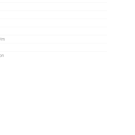
g/m
on