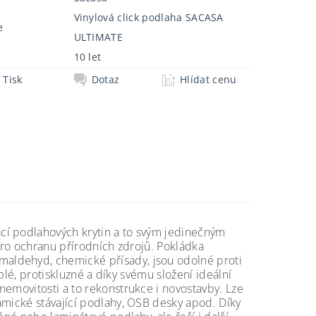
Vinylová click podlaha SACASA
e
ULTIMATE
10 let
Tisk
Dotaz
Hlídat cenu
í podlahových krytin a to s
vým
jedinečným
 pro ochranu přírodních zdrojů. Pokládka
aldehyd, chemické přísady, jsou odolné proti
eplé, protiskluzné a díky svému složení ideální
nemovitosti a to rekonstrukce i novostavby. Lze
amické stávající podlahy, OSB desky apod. Díky