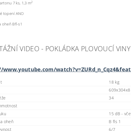
2
kartonu 7 ks, 1,3 m
é topení ANO
 oheň Bfl-s1
ÁŽNÍ VIDEO - POKLÁDKA PLOVOUCÍ VIN
://www.youtube.com/watch?v=ZURd_n_Cqz4&feat
t
18 kg
609x304x
ěže
34
 hmotnost
uku
15 dB - vče
na oheň
B fls 1
evnost
6/7