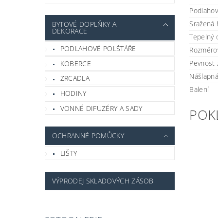
Podlahov
Sražená 
BYTOVÉ DOPLŇKY A
DEKORACE
Tepelný 
PODLAHOVÉ POLŠTÁŘE
Rozměrov
Pevnost
KOBERCE
Nášlapná
ZRCADLA
Balení
HODINY
VONNÉ DIFUZÉRY A SADY
POK
OCHRANNÉ POMŮCKY
LIŠTY
VÝPRODEJ SKLADOVÝCH ZÁSOB