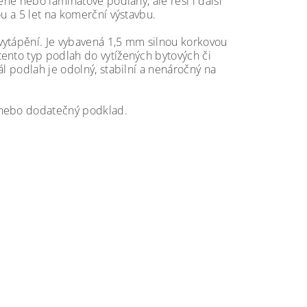
ěné nebo laminátové podlahy, ale řeší i další
ou a 5 let na komerční výstavbu.
vytápění. Je vybavená 1,5 mm silnou korkovou
ento typ podlah do vytížených bytových či
l podlah je odolný, stabilní a nenáročný na
 nebo dodatečný podklad.