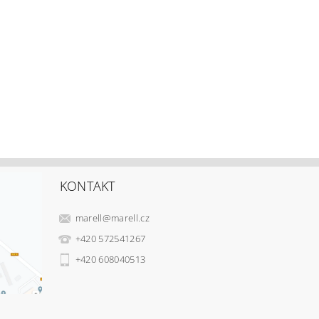
KONTAKT
marell
@
marell.cz
+420 572541267
+420 608040513