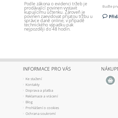
Podle zákona o evidenci tržeb je
Buďte prv
prodávající povinen vystavit
kupujícímu účtenku. Zároveň je
povinen zaevidovat přijatou tržbu u
Při
správce daně online; v případě
technického výpadku pak
nejpozději do 48 hodin.
INFORMACE PRO VÁS
NÁKUPN
Ke stažení
Kontakty
Doprava a platba
Reklamace a vrácení
Blog
Prohlášení o cookies
Ochrana soukromí