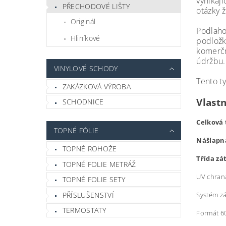
vynikají
PŘECHODOVÉ LIŠTY
otázky 
Originál
Podlaho
Hliníkové
podložk
komerčn
údržbu
VINYLOVÉ SCHODY
Tento t
ZAKÁZKOVÁ VÝROBA
Vlastn
SCHODNICE
Celková
TOPNÉ FÓLIE
Nášlapn
TOPNÉ ROHOŽE
Třída zá
TOPNÉ FOLIE METRÁŽ
UV chran
TOPNÉ FOLIE SETY
Systém z
PŘÍSLUŠENSTVÍ
TERMOSTATY
Formát 6