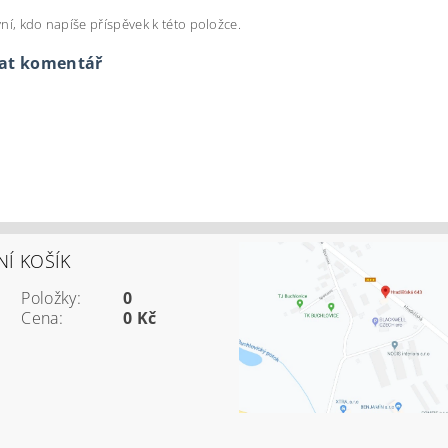
ní, kdo napíše příspěvek k této položce.
dat komentář
Í KOŠÍK
Položky:
0
Cena:
0 Kč