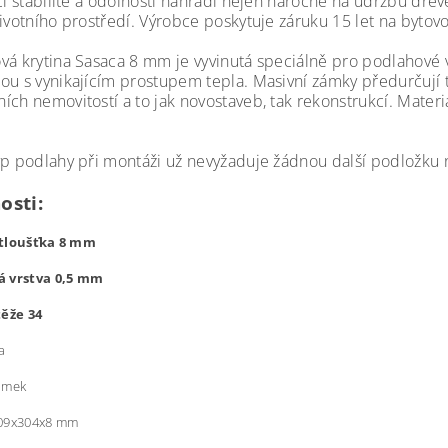
cí stabilitě a odolnosti nahradí nejen náročné na údržbu dřev
životního prostředí. Výrobce poskytuje záruku 15 let na bytov
vá krytina Sasaca 8 mm je vyvinutá speciálně pro podlahové 
ou s vynikajícím prostupem tepla. Masivní zámky předurčují t
ích nemovitostí a to jak novostaveb, tak rekonstrukcí. Materiá
.
yp podlahy při montáži už nevyžaduje žádnou další podložku
osti:
 tloušťka 8 mm
á vrstva 0,5 mm
těže 34
a
ámek
09x304x8 mm