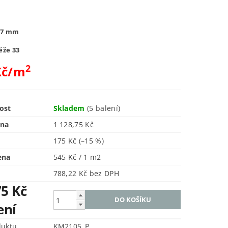
 7 mm
ěže 33
2
č/m
ost
Skladem
(5 balení)
ena
1 128,75 Kč
175 Kč
(–15 %)
ena
545 Kč / 1 m2
788,22 Kč bez DPH
75 Kč
ení
duktu
KM2105_P