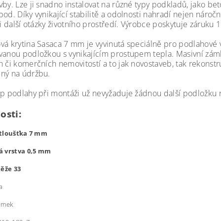
vby. Lze ji snadno instalovat na různé typy podkladů, jako b
pod. Díky vynikající stabilitě a odolnosti nahradí nejen nár
 i další otázky životního prostředí. Výrobce poskytuje záruku 
vá krytina Sasaca 7 mm je vyvinutá speciálně pro podlahové 
vanou podložkou s vynikajícím prostupem tepla. Masivní zámk
 či komerčních nemovitostí a to jak novostaveb, tak rekonstru
ný na údržbu.
yp podlahy při montáži už nevyžaduje žádnou další podložku
osti:
 tloušťka 7 mm
á vrstva 0,5 mm
těže 33
a
ámek