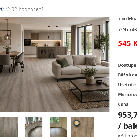
32 hodnocení
Tloušťka
Třída zát
545
K
Dostupn
Běžná c
Ušetříte
Měrná c
Cena
953,
/ bal
Kód pro