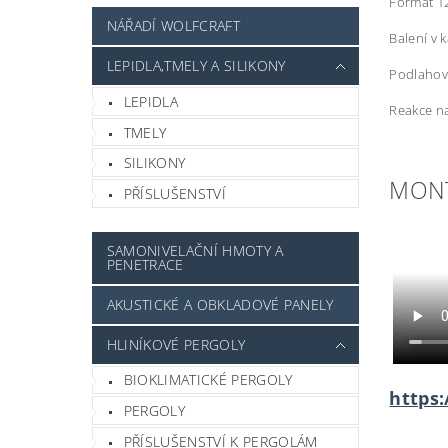
Formát 1
NÁŘADÍ WOLFCRAFT
Balení v 
LEPIDLA,TMELY A SILIKONY
Podlahov
LEPIDLA
Reakce na
TMELY
SILIKONY
MONT
PŘÍSLUŠENSTVÍ
SAMONIVELAČNÍ HMOTY A
PENETRACE
AKUSTICKÉ A OBKLADOVÉ PANELY
HLINÍKOVÉ PERGOLY
BIOKLIMATICKÉ PERGOLY
https
PERGOLY
PŘÍSLUŠENSTVÍ K PERGOLÁM