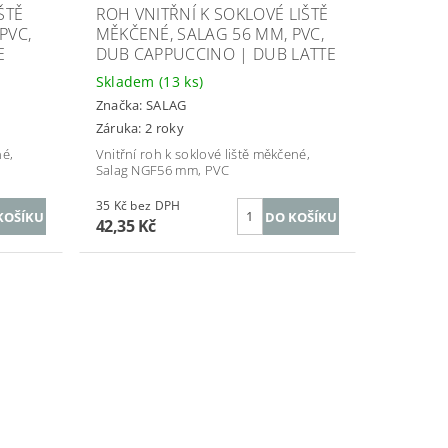
ŠTĚ
ROH VNITŘNÍ K SOKLOVÉ LIŠTĚ
PVC,
MĚKČENÉ, SALAG 56 MM, PVC,
E
DUB CAPPUCCINO | DUB LATTE
Skladem
(13 ks)
Značka:
SALAG
Záruka: 2 roky
né,
Vnitřní roh k soklové liště měkčené,
Salag NGF56 mm, PVC
35 Kč bez DPH
42,35 Kč