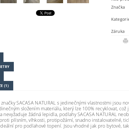
Značka
Kategori
Záruka
ETRY
E (1)
 značky SACASA NATURAL s jedinečnými vlastnostmi jsou nov
dinečným složením materiálu, který lze 100% recyklovat, což j
a nevyžaduje žádná lepidla, podlahy SACASA NATURAL neobs
roti plísním, vlhkosti, protipožární, snadno instalovatelné, t
 ideální pro podlahové topení. Jsou vhodné jak pro bytové, ta