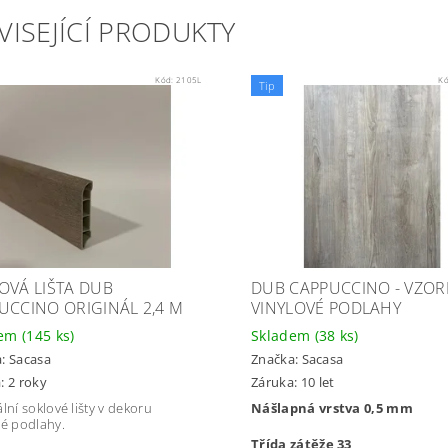
VISEJÍCÍ PRODUKTY
Kód:
2105L
K
Tip
OVÁ LIŠTA DUB
DUB CAPPUCCINO - VZOR
UCCINO ORIGINÁL 2,4 M
VINYLOVÉ PODLAHY
dem
(145 ks)
Skladem
(38 ks)
a:
Sacasa
Značka:
Sacasa
: 2 roky
Záruka: 10 let
lní soklové lišty v dekoru
Nášlapná vrstva 0,5 mm
vé podlahy.
Třída zátěže 33