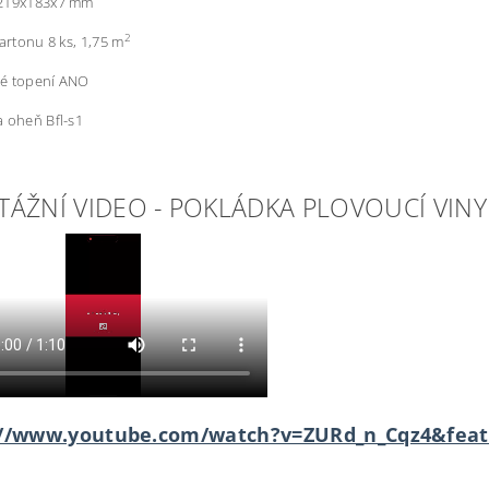
219x183x7 mm
2
kartonu 8 ks, 1,75 m
é topení ANO
 oheň Bfl-s1
ÁŽNÍ VIDEO - POKLÁDKA PLOVOUCÍ VIN
://www.youtube.com/watch?v=ZURd_n_Cqz4&feat