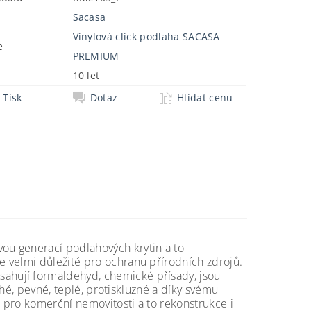
Sacasa
Vinylová click podlaha SACASA
e
PREMIUM
10 let
Tisk
Dotaz
Hlídat cenu
ou generací podlahových krytin a to
e velmi důležité pro ochranu přírodních zdrojů.
ahují formaldehyd, chemické přísady, jsou
iché, pevné, teplé, protiskluzné a díky svému
k pro komerční nemovitosti a to rekonstrukce i