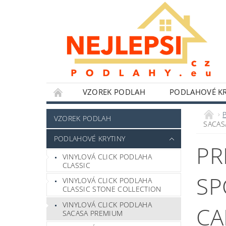
VZOREK PODLAH
PODLAHOVÉ KR
NÁŘADÍ WOLFCRAFT
LEPIDLA,TMELY A 
VZOREK PODLAH
SACAS
HLINÍKOVÉ PERGOLY
BYTOVÉ DOPLŇKY
PODLAHOVÉ KRYTINY
PR
POKYNY K INSTALACI
BLOG
FOTO
VINYLOVÁ CLICK PODLAHA
CLASSIC
SP
VINYLOVÁ CLICK PODLAHA
CLASSIC STONE COLLECTION
VINYLOVÁ CLICK PODLAHA
CA
SACASA PREMIUM