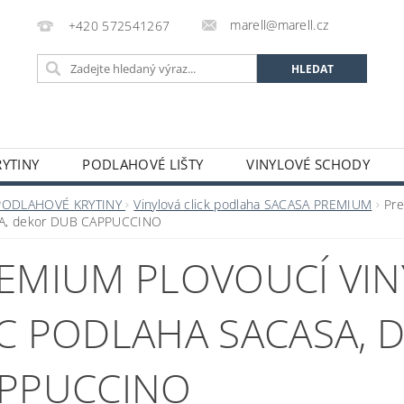
marell@marell.cz
+420 572541267
YTINY
PODLAHOVÉ LIŠTY
VINYLOVÉ SCHODY
SILIKONY
SAMONIVELAČNÍ HMOTY A PENETRACE
A
PODLAHOVÉ KRYTINY
Vinylová click podlaha SACASA PREMIUM
Pre
A, dekor DUB CAPPUCCINO
 A DEKORACE
OCHRANNÉ POMŮCKY
VÝPRODEJ S
EMIUM PLOVOUCÍ VI
GALERIE
C PODLAHA SACASA, 
PPUCCINO