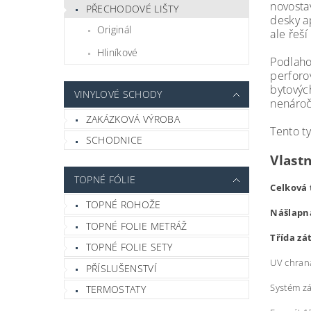
novosta
PŘECHODOVÉ LIŠTY
desky a
Originál
ale řeší
Hliníkové
Podlaho
perforo
bytových
VINYLOVÉ SCHODY
nenároč
ZAKÁZKOVÁ VÝROBA
Tento t
SCHODNICE
Vlastn
TOPNÉ FÓLIE
Celková
TOPNÉ ROHOŽE
Nášlapn
TOPNÉ FOLIE METRÁŽ
Třída zá
TOPNÉ FOLIE SETY
UV chran
PŘÍSLUŠENSTVÍ
Systém z
TERMOSTATY