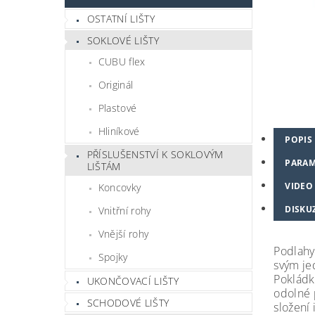
OSTATNÍ LIŠTY
SOKLOVÉ LIŠTY
CUBU flex
Originál
Plastové
Hliníkové
POPIS
PŘÍSLUŠENSTVÍ K SOKLOVÝM
PARAM
LIŠTÁM
VIDEO
Koncovky
DISKUZ
Vnitřní rohy
Vnější rohy
Podlahy
Spojky
s
vým
je
Pokládk
UKONČOVACÍ LIŠTY
odolné p
SCHODOVÉ LIŠTY
složení