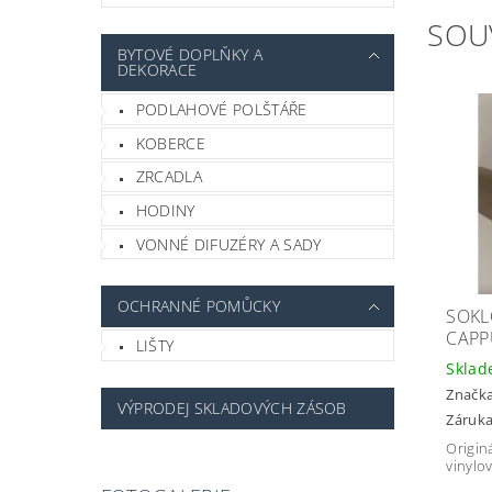
SOU
BYTOVÉ DOPLŇKY A
DEKORACE
PODLAHOVÉ POLŠTÁŘE
KOBERCE
ZRCADLA
HODINY
VONNÉ DIFUZÉRY A SADY
OCHRANNÉ POMŮCKY
SOKL
CAPP
LIŠTY
Skla
Značk
VÝPRODEJ SKLADOVÝCH ZÁSOB
Záruka
Originá
vinylo