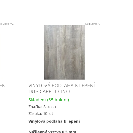
ód:
2105_VZ
Kód:
2105_G
EK
VINYLOVÁ PODLAHA K LEPENÍ
DUB CAPPUCCINO
Skladem
(65 balení)
Značka:
Sacasa
Záruka: 10 let
Vinylová podlaha k lepení
Nášlapná vrstva 0,5 mm