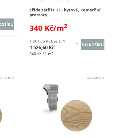
Třída zátěže 33 - bytové, komerční
prostory
2
340 Kč/m
1 261,65 Kč bez DPH
1 526,60 Kč
340 Kč / 1 m2
ód:
NGTZH5
Kód:
NGTWH5