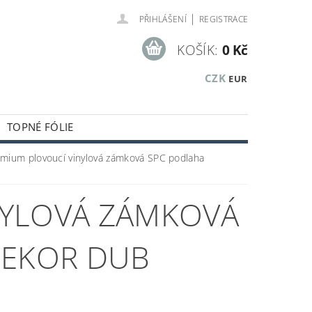
|
PŘIHLÁŠENÍ
REGISTRACE
KOŠÍK:
0 Kč
CZK
EUR
TOPNÉ FÓLIE
KUSTICKÉ A OBKLADOVÉ PANELY
mium plovoucí vinylová zámková SPC podlaha
KLADOVÝCH ZÁSOB
NYLOVÁ ZÁMKOVÁ
DEKOR DUB