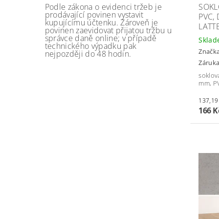
SOKL
Podle zákona o evidenci tržeb je
prodávající povinen vystavit
PVC,
kupujícímu účtenku. Zároveň je
LATT
povinen zaevidovat přijatou tržbu u
správce daně online; v případě
Skla
technického výpadku pak
Značk
nejpozději do 48 hodin.
Záruka
soklov
mm, P
166 K