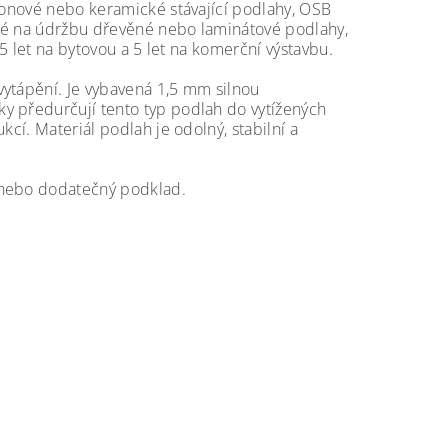
etonové nebo keramické stávající podlahy, OSB
očné na údržbu dřevěné nebo laminátové podlahy,
15 let na bytovou a 5 let na komerční výstavbu.
vytápění. Je vybavená 1,5 mm silnou
y předurčují tento typ podlah do vytížených
kcí. Materiál podlah je odolný, stabilní a
 nebo dodatečný podklad.