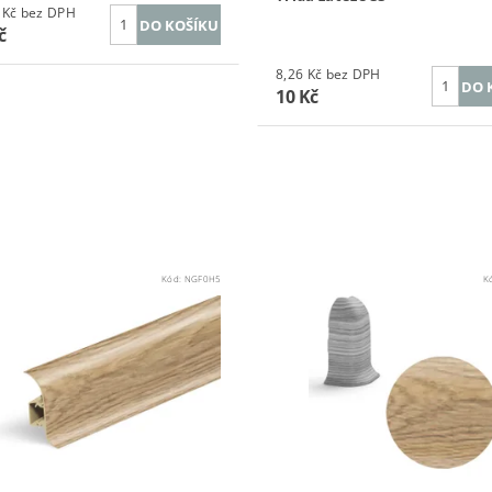
181,82 Kč bez DPH
č
8,26 Kč bez DPH
10 Kč
Kód:
NGF0H5
K