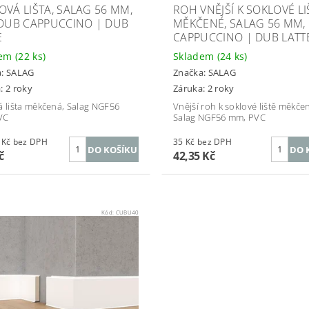
OVÁ LIŠTA, SALAG 56 MM,
ROH VNĚJŠÍ K SOKLOVÉ LI
 DUB CAPPUCCINO | DUB
MĚKČENÉ, SALAG 56 MM, 
E
CAPPUCCINO | DUB LATT
dem
(22 ks)
Skladem
(24 ks)
a:
SALAG
Značka:
SALAG
: 2 roky
Záruka: 2 roky
á lišta měkčená, Salag NGF56
Vnější roh k soklové liště měkče
VC
Salag NGF56 mm, PVC
137,19 Kč bez DPH
35 Kč bez DPH
č
42,35 Kč
Kód:
CUBU40