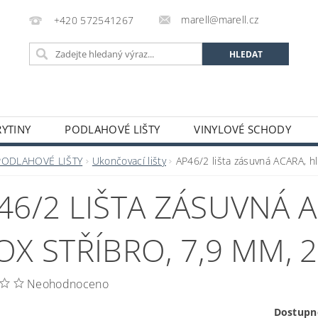
marell@marell.cz
+420 572541267
YTINY
PODLAHOVÉ LIŠTY
VINYLOVÉ SCHODY
SILIKONY
SAMONIVELAČNÍ HMOTY A PENETRACE
A
PODLAHOVÉ LIŠTY
Ukončovací lišty
AP46/2 lišta zásuvná ACARA, hl
 A DEKORACE
OCHRANNÉ POMŮCKY
VÝPRODEJ S
46/2 LIŠTA ZÁSUVNÁ A
GALERIE
OX STŘÍBRO, 7,9 MM, 2
Neohodnoceno
Dostupn