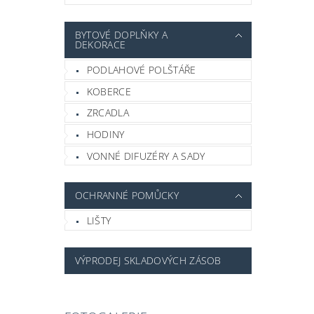
BYTOVÉ DOPLŇKY A
DEKORACE
PODLAHOVÉ POLŠTÁŘE
KOBERCE
ZRCADLA
HODINY
VONNÉ DIFUZÉRY A SADY
OCHRANNÉ POMŮCKY
LIŠTY
VÝPRODEJ SKLADOVÝCH ZÁSOB