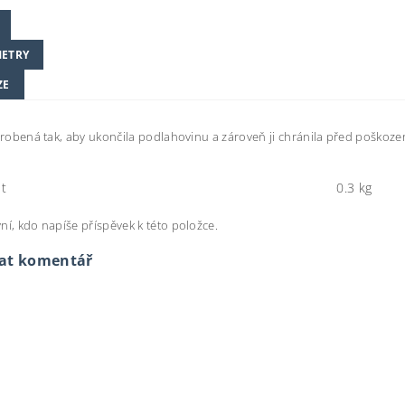
ETRY
ZE
vyrobená tak, aby ukončila podlahovinu a zároveň ji chránila před poškození
.
t
0.3 kg
ní, kdo napíše příspěvek k této položce.
dat komentář