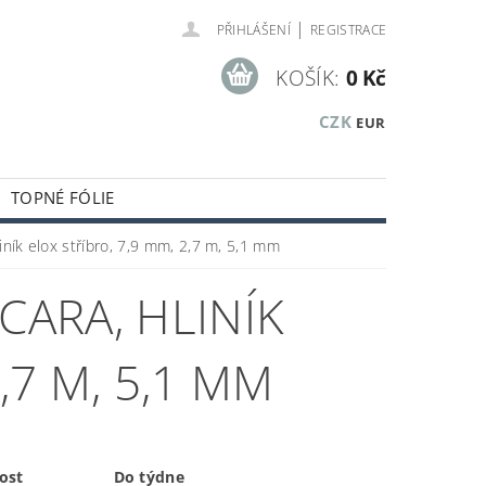
|
PŘIHLÁŠENÍ
REGISTRACE
KOŠÍK:
0 Kč
CZK
EUR
TOPNÉ FÓLIE
KUSTICKÉ A OBKLADOVÉ PANELY
iník elox stříbro, 7,9 mm, 2,7 m, 5,1 mm
KLADOVÝCH ZÁSOB
CARA, HLINÍK
,7 M, 5,1 MM
ost
Do týdne