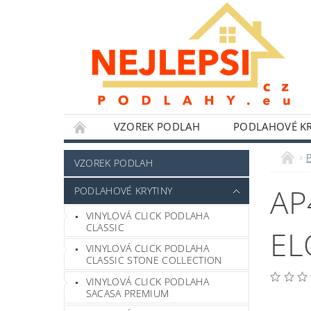
VZOREK PODLAH
PODLAHOVÉ KR
NÁŘADÍ WOLFCRAFT
LEPIDLA,TMELY A 
VZOREK PODLAH
HLINÍKOVÉ PERGOLY
BYTOVÉ DOPLŇKY
AP
PODLAHOVÉ KRYTINY
POKYNY K INSTALACI
BLOG
FOTO
VINYLOVÁ CLICK PODLAHA
CLASSIC
EL
VINYLOVÁ CLICK PODLAHA
CLASSIC STONE COLLECTION
VINYLOVÁ CLICK PODLAHA
SACASA PREMIUM