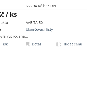
666,94 Kč bez DPH
Kč
/ ks
duktu
AAE TA 50
e
Ukončovací lišty
byla vyprodána...
Tisk
Dotaz
Hlídat cenu