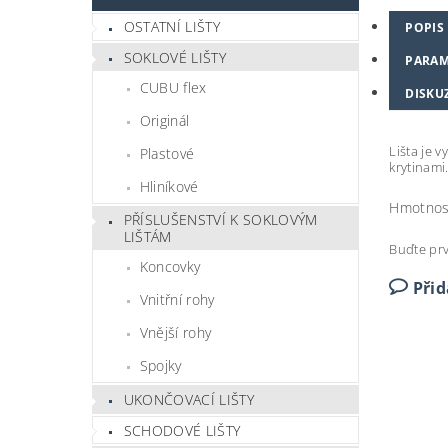
OSTATNÍ LIŠTY
POPIS
SOKLOVÉ LIŠTY
PARAM
CUBU flex
DISKU
Originál
Lišta je 
Plastové
krytinami
Hliníkové
Hmotnos
PŘÍSLUŠENSTVÍ K SOKLOVÝM
LIŠTÁM
Buďte prv
Koncovky
Při
Vnitřní rohy
Vnější rohy
Spojky
UKONČOVACÍ LIŠTY
SCHODOVÉ LIŠTY