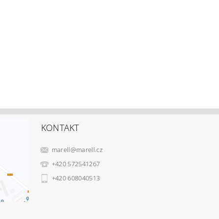
KONTAKT
marell
@
marell.cz
+420 572541267
+420 608040513