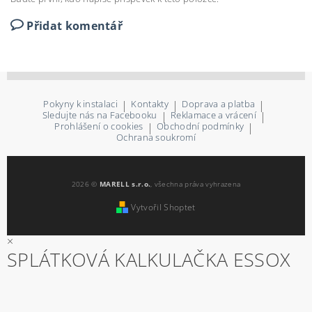
Přidat komentář
Pokyny k instalaci
|
Kontakty
|
Doprava a platba
|
Sledujte nás na Facebooku
|
Reklamace a vrácení
|
Prohlášení o cookies
|
Obchodní podmínky
|
Ochrana soukromí
2026 ©
MARELL s.r.o.
, všechna práva vyhrazena
Vytvořil Shoptet
×
SPLÁTKOVÁ KALKULAČKA ESSOX