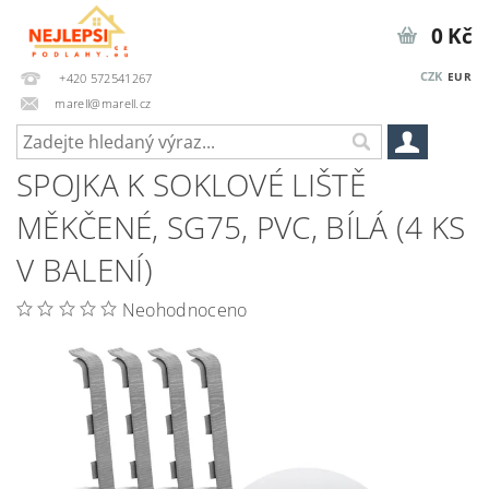
0 Kč
CZK
EUR
+420 572541267
marell@marell.cz
SPOJKA K SOKLOVÉ LIŠTĚ
MĚKČENÉ, SG75, PVC, BÍLÁ (4 KS
V BALENÍ)
Neohodnoceno