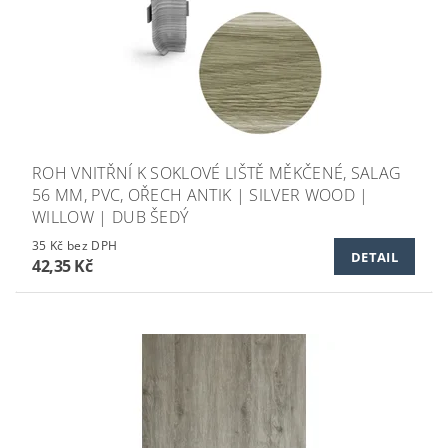
ROH VNITŘNÍ K SOKLOVÉ LIŠTĚ MĚKČENÉ, SALAG
56 MM, PVC, OŘECH ANTIK | SILVER WOOD |
WILLOW | DUB ŠEDÝ
35 Kč bez DPH
DETAIL
42,35 Kč