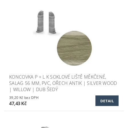
KONCOVKA P + L K SOKLOVÉ LIŠTĚ MĚKČENÉ,
SALAG 56 MM, PVC, OŘECH ANTIK | SILVER WOOD
| WILLOW | DUB ŠEDÝ
39,20 Kč bez DPH
DETAIL
47,43 Kč