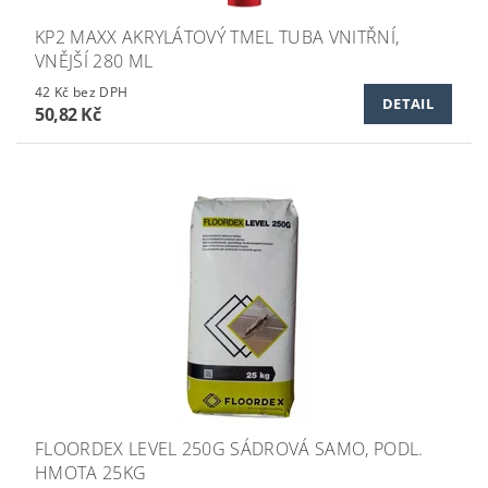
KP2 MAXX AKRYLÁTOVÝ TMEL TUBA VNITŘNÍ,
VNĚJŠÍ 280 ML
42 Kč bez DPH
DETAIL
50,82 Kč
FLOORDEX LEVEL 250G SÁDROVÁ SAMO, PODL.
HMOTA 25KG