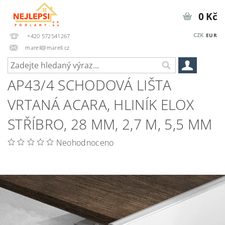
0 Kč
CZK
EUR
+420 572541267
marell@marell.cz
AP43/4 SCHODOVÁ LIŠTA
VRTANÁ ACARA, HLINÍK ELOX
STŘÍBRO, 28 MM, 2,7 M, 5,5 MM
Neohodnoceno