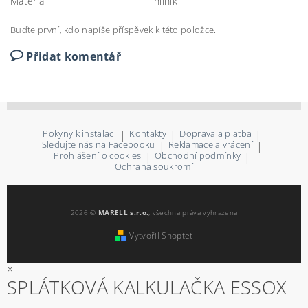
Materiál
hliník
Buďte první, kdo napíše příspěvek k této položce.
Přidat komentář
Pokyny k instalaci
|
Kontakty
|
Doprava a platba
|
Sledujte nás na Facebooku
|
Reklamace a vrácení
|
Prohlášení o cookies
|
Obchodní podmínky
|
Ochrana soukromí
2026 ©
MARELL s.r.o.
, všechna práva vyhrazena
Vytvořil Shoptet
×
SPLÁTKOVÁ KALKULAČKA ESSOX