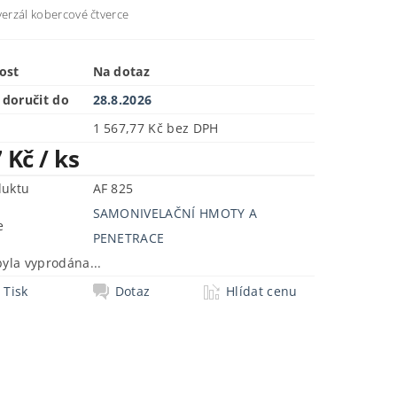
verzál kobercové čtverce
ost
Na dotaz
doručit do
28.8.2026
1 567,77 Kč bez DPH
7 Kč
/ ks
duktu
AF 825
SAMONIVELAČNÍ HMOTY A
e
PENETRACE
byla vyprodána...
Tisk
Dotaz
Hlídat cenu