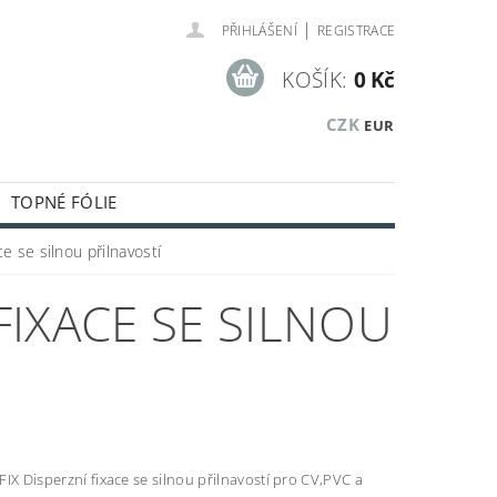
|
PŘIHLÁŠENÍ
REGISTRACE
KOŠÍK:
0 Kč
CZK
EUR
TOPNÉ FÓLIE
KUSTICKÉ A OBKLADOVÉ PANELY
e se silnou přilnavostí
KLADOVÝCH ZÁSOB
 FIXACE SE SILNOU
IX Disperzní fixace se silnou přilnavostí pro CV,PVC a