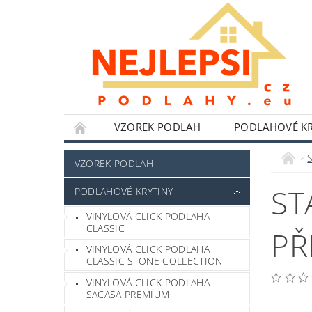
VZOREK PODLAH
PODLAHOVÉ KR
NÁŘADÍ WOLFCRAFT
LEPIDLA,TMELY A 
VZOREK PODLAH
HLINÍKOVÉ PERGOLY
BYTOVÉ DOPLŇKY
ST
PODLAHOVÉ KRYTINY
POKYNY K INSTALACI
BLOG
FOTO
VINYLOVÁ CLICK PODLAHA
CLASSIC
PŘ
VINYLOVÁ CLICK PODLAHA
CLASSIC STONE COLLECTION
VINYLOVÁ CLICK PODLAHA
SACASA PREMIUM