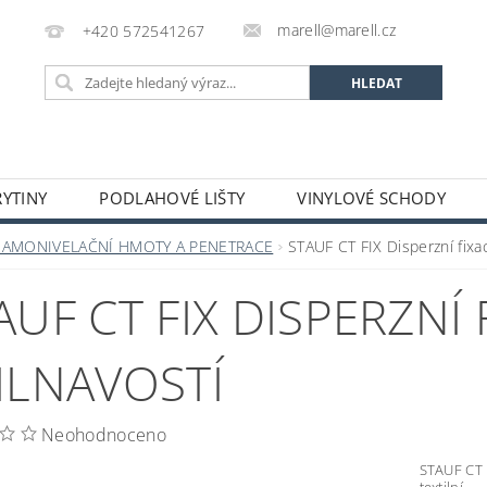
marell@marell.cz
+420 572541267
YTINY
PODLAHOVÉ LIŠTY
VINYLOVÉ SCHODY
SILIKONY
SAMONIVELAČNÍ HMOTY A PENETRACE
A
SAMONIVELAČNÍ HMOTY A PENETRACE
STAUF CT FIX Disperzní fixac
 A DEKORACE
OCHRANNÉ POMŮCKY
VÝPRODEJ S
AUF CT FIX DISPERZNÍ
GALERIE
ILNAVOSTÍ
Neohodnoceno
STAUF CT F
textilní