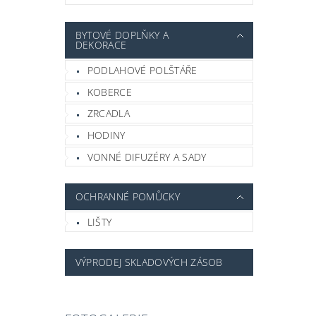
BYTOVÉ DOPLŇKY A
DEKORACE
PODLAHOVÉ POLŠTÁŘE
KOBERCE
ZRCADLA
HODINY
VONNÉ DIFUZÉRY A SADY
OCHRANNÉ POMŮCKY
LIŠTY
VÝPRODEJ SKLADOVÝCH ZÁSOB