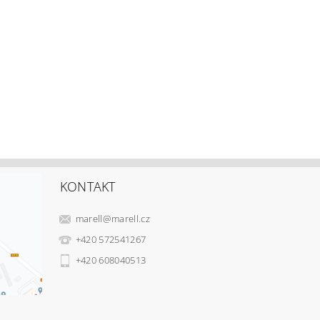
KONTAKT
marell
@
marell.cz
+420 572541267
+420 608040513