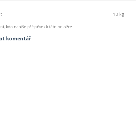
t
10 kg
ní, kdo napíše příspěvek k této položce.
dat komentář