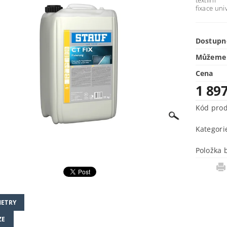
fixace uni
Dostupn
Můžeme 
Cena
1 89
Kód pro
Kategori
Položka 
ETRY
ZE