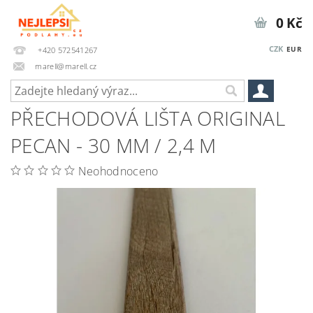
0 Kč
CZK
EUR
+420 572541267
marell@marell.cz
PŘECHODOVÁ LIŠTA ORIGINAL
PECAN - 30 MM / 2,4 M
Neohodnoceno