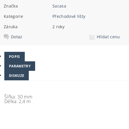
Značka
Sacasa
Kategorie
Přechodové lišty
Záruka
2 roky
Dotaz
Hlídat cenu
POPIS
PARAMETRY
DISKUZE
Šířka: 30 mm
Délka: 2,4 m