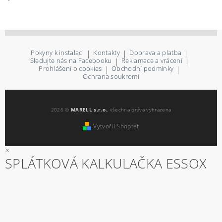
Pokyny k instalaci
|
Kontakty
|
Doprava a platba
|
Sledujte nás na Facebooku
|
Reklamace a vrácení
|
Prohlášení o cookies
|
Obchodní podmínky
|
Ochrana soukromí
2026 ©
MARELL s.r.o.
, všechna práva vyhrazena
Vytvořil Shoptet
×
SPLÁTKOVÁ KALKULAČKA ESSOX