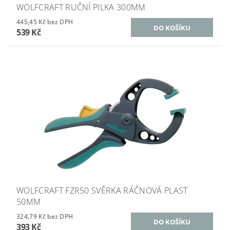
WOLFCRAFT RUČNÍ PILKA 300MM
445,45 Kč bez DPH
539 Kč
WOLFCRAFT FZR50 SVĚRKA RÁČNOVÁ PLAST
50MM
324,79 Kč bez DPH
393 Kč