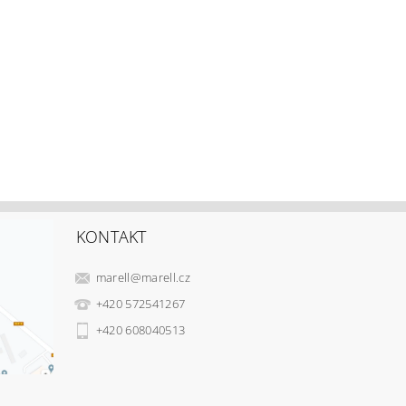
KONTAKT
marell
@
marell.cz
+420 572541267
+420 608040513