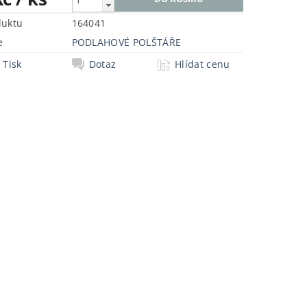
duktu
164041
e
PODLAHOVÉ POLŠTÁŘE
Tisk
Dotaz
Hlídat cenu