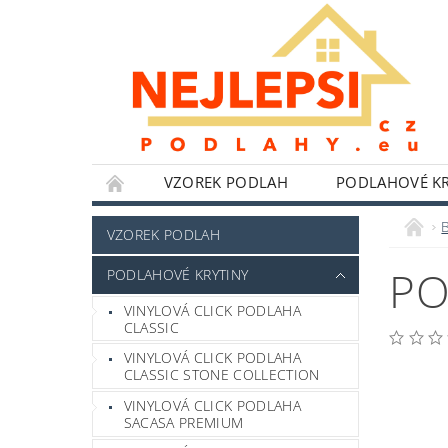
VZOREK PODLAH
PODLAHOVÉ KR
NÁŘADÍ WOLFCRAFT
LEPIDLA,TMELY A 
VZOREK PODLAH
HLINÍKOVÉ PERGOLY
BYTOVÉ DOPLŇKY
PO
PODLAHOVÉ KRYTINY
POKYNY K INSTALACI
BLOG
FOTO
VINYLOVÁ CLICK PODLAHA
CLASSIC
VINYLOVÁ CLICK PODLAHA
CLASSIC STONE COLLECTION
VINYLOVÁ CLICK PODLAHA
SACASA PREMIUM