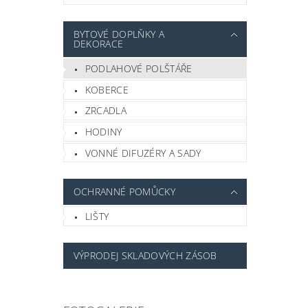
BYTOVÉ DOPLŇKY A
DEKORACE
PODLAHOVÉ POLŠTÁŘE
KOBERCE
ZRCADLA
HODINY
VONNÉ DIFUZÉRY A SADY
OCHRANNÉ POMŮCKY
LIŠTY
VÝPRODEJ SKLADOVÝCH ZÁSOB