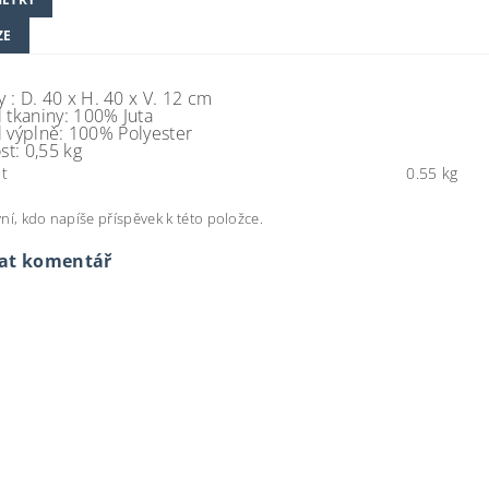
ZE
 :
D. 40 x H. 40 x V. 12 cm
 tkaniny:
100% Juta
 výplně:
100% Polyester
st:
0,55 kg
t
0.55 kg
ní, kdo napíše příspěvek k této položce.
dat komentář