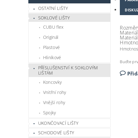
OSTATNÍ LIŠTY
DISKU
SOKLOVÉ LIŠTY
CUBU flex
Rozměry
Materiál
Originál
Materiál
Hmotno
Plastové
Hmotnos
Hliníkové
Buďte prv
PŘÍSLUŠENSTVÍ K SOKLOVÝM
LIŠTÁM
Při
Koncovky
Vnitřní rohy
Vnější rohy
Spojky
UKONČOVACÍ LIŠTY
SCHODOVÉ LIŠTY