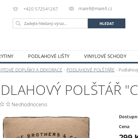
marell@marell.cz
+420 572541267
YTINY
PODLAHOVÉ LIŠTY
VINYLOVÉ SCHODY
SILIKONY
SAMONIVELAČNÍ HMOTY A PENETRACE
A
BYTOVÉ DOPLŇKY A DEKORACE
PODLAHOVÉ POLŠTÁŘE
Podlahov
 A DEKORACE
OCHRANNÉ POMŮCKY
VÝPRODEJ S
DLAHOVÝ POLŠTÁŘ "C
GALERIE
Neohodnoceno
Dostupn
Cena
299 