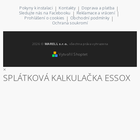
Pokyny k instalaci
|
Kontakty
|
Doprava a platba
|
Sledujte nás na Facebooku
|
Reklamace a vrácení
|
Prohlášení o cookies
|
Obchodní podmínky
|
Ochrana soukromí
2026 ©
MARELL s.r.o.
, všechna práva vyhrazena
Vytvořil Shoptet
×
SPLÁTKOVÁ KALKULAČKA ESSOX