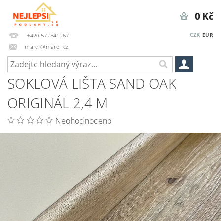
0 Kč
CZK
EUR
+420 572541267
marell@marell.cz
SOKLOVÁ LIŠTA SAND OAK
ORIGINÁL 2,4 M
Neohodnoceno