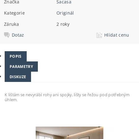
Značka
Sacasa
Kategorie
Originál
Záruka
2 roky
Dotaz
Hlídat cenu
POPIS
PARAMETRY
DISKUZE
K lištám se nevyrábí rohy ani spojky, lišty se řežou pod potřebným
úhlem.