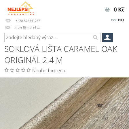
0 Kč
CZK
EUR
+420 572541267
marell@marell.cz
SOKLOVÁ LIŠTA CARAMEL OAK
ORIGINÁL 2,4 M
Neohodnoceno