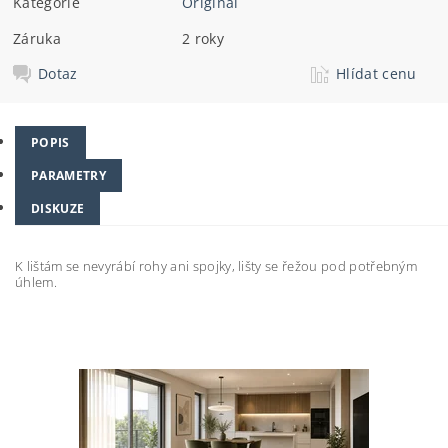
Kategorie
Originál
Záruka
2 roky
Dotaz
Hlídat cenu
POPIS
PARAMETRY
DISKUZE
K lištám se nevyrábí rohy ani spojky, lišty se řežou pod potřebným
úhlem.