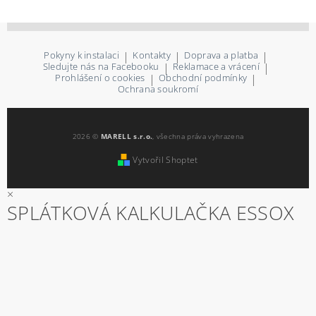
Pokyny k instalaci
|
Kontakty
|
Doprava a platba
|
Sledujte nás na Facebooku
|
Reklamace a vrácení
|
Prohlášení o cookies
|
Obchodní podmínky
|
Ochrana soukromí
2026 ©
MARELL s.r.o.
, všechna práva vyhrazena
Vytvořil Shoptet
×
SPLÁTKOVÁ KALKULAČKA ESSOX