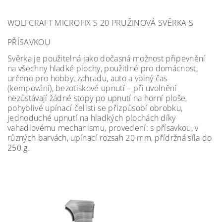
WOLFCRAFT MICROFIX S 20 PRUŽINOVÁ SVĚRKA S
PŘÍSAVKOU
Svěrka je použitelná jako dočasná možnost připevnění
na všechny hladké plochy, použitlné pro domácnost,
určeno pro hobby, zahradu, auto a volný čas
(kempování), bezotiskové upnutí – při uvolnění
nezůstávají žádné stopy po upnutí na horní ploše,
pohyblivé upínací čelisti se přizpůsobí obrobku,
jednoduché upnutí na hladkých plochách díky
vahadlovému mechanismu, provedení: s přísavkou, v
různých barvách, upínací rozsah 20 mm, přídržná síla do
250 g.