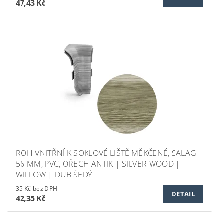
47,43 Kč
ROH VNITŘNÍ K SOKLOVÉ LIŠTĚ MĚKČENÉ, SALAG
56 MM, PVC, OŘECH ANTIK | SILVER WOOD |
WILLOW | DUB ŠEDÝ
35 Kč bez DPH
DETAIL
42,35 Kč