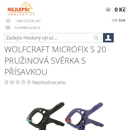
0 Kč
CZK
EUR
+420 572541267
marell@marell.cz
WOLFCRAFT MICROFIX S 20
PRUŽINOVÁ SVĚRKA S
PŘÍSAVKOU
Neohodnoceno