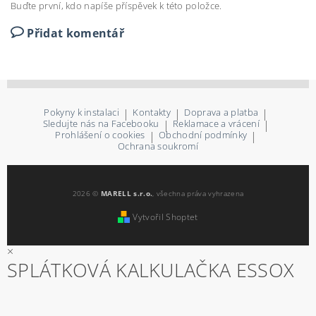
Buďte první, kdo napíše příspěvek k této položce.
Přidat komentář
Pokyny k instalaci
|
Kontakty
|
Doprava a platba
|
Sledujte nás na Facebooku
|
Reklamace a vrácení
|
Prohlášení o cookies
|
Obchodní podmínky
|
Ochrana soukromí
2026 ©
MARELL s.r.o.
, všechna práva vyhrazena
Vytvořil Shoptet
×
SPLÁTKOVÁ KALKULAČKA ESSOX