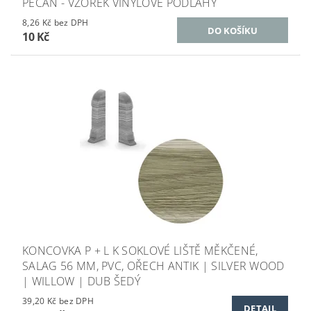
PECAN - VZOREK VINYLOVÉ PODLAHY
8,26 Kč bez DPH
10 Kč
KONCOVKA P + L K SOKLOVÉ LIŠTĚ MĚKČENÉ,
SALAG 56 MM, PVC, OŘECH ANTIK | SILVER WOOD
| WILLOW | DUB ŠEDÝ
39,20 Kč bez DPH
DETAIL