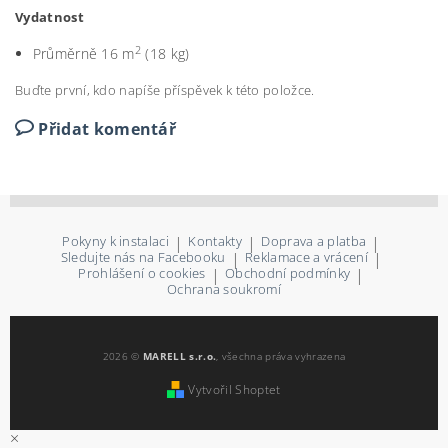
Vydatnost
2
Průměrně 16 m
(18 kg)
Buďte první, kdo napíše příspěvek k této položce.
Přidat komentář
Pokyny k instalaci
|
Kontakty
|
Doprava a platba
|
Sledujte nás na Facebooku
|
Reklamace a vrácení
|
Prohlášení o cookies
|
Obchodní podmínky
|
Ochrana soukromí
2026 ©
MARELL s.r.o.
, všechna práva vyhrazena
Vytvořil Shoptet
×