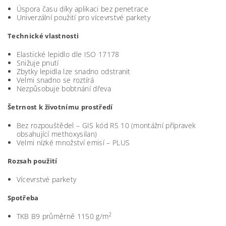
Úspora času díky aplikaci bez penetrace
Univerzální použití pro vícevrstvé parkety
Technické vlastnosti
Elastické lepidlo dle ISO 17178
Snižuje pnutí
Zbytky lepidla lze snadno odstranit
Velmi snadno se roztírá
Nezpůsobuje bobtnání dřeva
Šetrnost k životnímu prostředí
Bez rozpouštědel – GIS kód RS 10 (montážní přípravek
obsahující methoxysilan)
Velmi nízké množství emisí – PLUS
Rozsah použití
Vícevrstvé parkety
Spotřeba
2
TKB B9 průměrně 1150 g/m