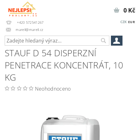
0 Kč
CZK
EUR
+420 572541267
marell@marell.cz
STAUF D 54 DISPERZNÍ
PENETRACE KONCENTRÁT, 10
KG
Neohodnoceno