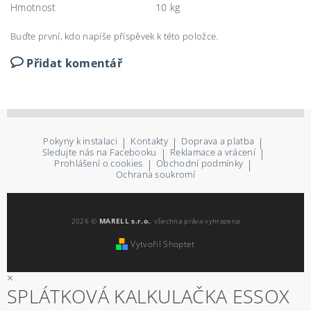
Hmotnost
10 kg
Buďte první, kdo napíše příspěvek k této položce.
Přidat komentář
Pokyny k instalaci
|
Kontakty
|
Doprava a platba
|
Sledujte nás na Facebooku
|
Reklamace a vrácení
|
Prohlášení o cookies
|
Obchodní podmínky
|
Ochrana soukromí
2026 ©
MARELL s.r.o.
, všechna práva vyhrazena
Vytvořil Shoptet
×
SPLÁTKOVÁ KALKULAČKA ESSOX