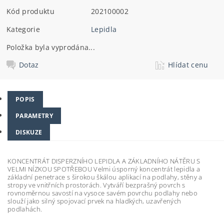
Kód produktu
202100002
Kategorie
Lepidla
Položka byla vyprodána...
Dotaz
Hlídat cenu
POPIS
PARAMETRY
DISKUZE
KONCENTRÁT DISPERZNÍHO LEPIDLA A ZÁKLADNÍHO NÁTĚRU S
VELMI NÍZKOU SPOTŘEBOU Velmi úsporný koncentrát lepidla a
základní penetrace s širokou škálou aplikací na podlahy, stěny a
stropy ve vnitřních prostorách. Vytváří bezprašný povrch s
rovnoměrnou savostí na vysoce savém povrchu podlahy nebo
slouží jako silný spojovací prvek na hladkých, uzavřených
podlahách.