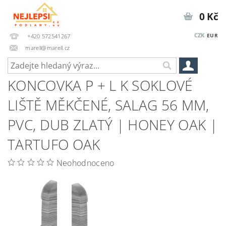
0 Kč
CZK
EUR
+420 572541267
marell@marell.cz
KONCOVKA P + L K SOKLOVÉ
LIŠTĚ MĚKČENÉ, SALAG 56 MM,
PVC, DUB ZLATÝ | HONEY OAK |
TARTUFO OAK
Neohodnoceno