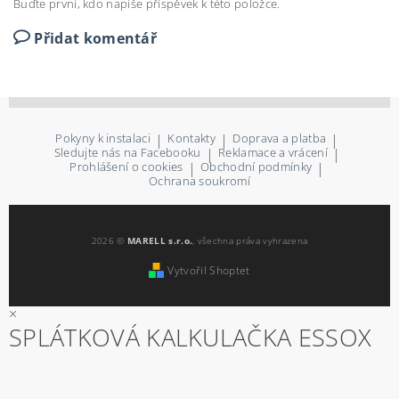
Buďte první, kdo napíše příspěvek k této položce.
Přidat komentář
Pokyny k instalaci
|
Kontakty
|
Doprava a platba
|
Sledujte nás na Facebooku
|
Reklamace a vrácení
|
Prohlášení o cookies
|
Obchodní podmínky
|
Ochrana soukromí
2026 ©
MARELL s.r.o.
, všechna práva vyhrazena
Vytvořil Shoptet
×
SPLÁTKOVÁ KALKULAČKA ESSOX