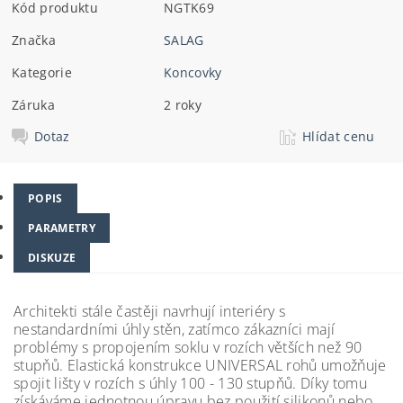
Kód produktu
NGTK69
Značka
SALAG
Kategorie
Koncovky
Záruka
2 roky
Dotaz
Hlídat cenu
POPIS
PARAMETRY
DISKUZE
Architekti stále častěji navrhují interiéry s
nestandardními úhly stěn, zatímco zákazníci mají
problémy s propojením soklu v rozích větších než 90
stupňů. Elastická konstrukce UNIVERSAL rohů umožňuje
spojit lišty v rozích s úhly 100 - 130 stupňů.
Díky tomu
získáváme jednotnou úpravu bez použití silikonů nebo