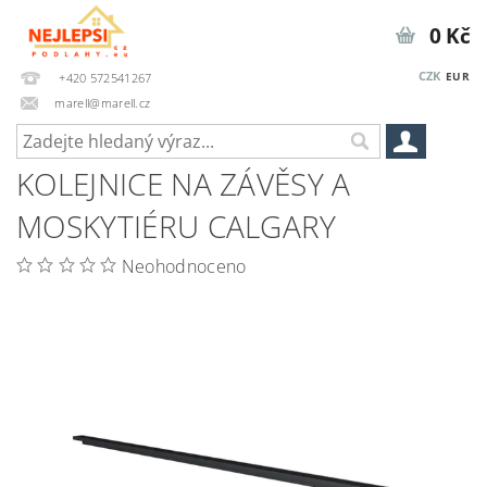
0 Kč
CZK
EUR
+420 572541267
marell@marell.cz
KOLEJNICE NA ZÁVĚSY A
MOSKYTIÉRU CALGARY
Neohodnoceno