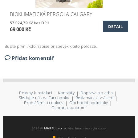
BIOKLIMATICKÁ PERGOLA CALGARY
57 024,79 Kč bez DPH
DETAIL
69 000 Kč
Buďte první, kdo napíše příspěvek k této položce.
Přidat komentář
Pokyny k instalaci
|
Kontakty
|
Doprava a platba
|
Sledujte nás na Facebooku
|
Reklamace a vrácení
|
Prohlášení o cookies
|
Obchodní podmínky
|
Ochrana soukromí
2026 ©
MARELL s.r.o.
, všechna práva vyhrazena