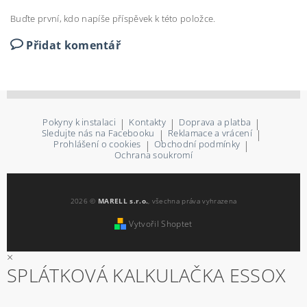
Buďte první, kdo napíše příspěvek k této položce.
Přidat komentář
Pokyny k instalaci
|
Kontakty
|
Doprava a platba
|
Sledujte nás na Facebooku
|
Reklamace a vrácení
|
Prohlášení o cookies
|
Obchodní podmínky
|
Ochrana soukromí
2026 ©
MARELL s.r.o.
, všechna práva vyhrazena
Vytvořil Shoptet
×
SPLÁTKOVÁ KALKULAČKA ESSOX