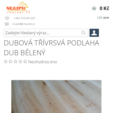
0 Kč
CZK
EUR
+420 572541267
marell@marell.cz
DUBOVÁ TŘÍVRSVÁ PODLAHA
DUB BĚLENÝ
Neohodnoceno