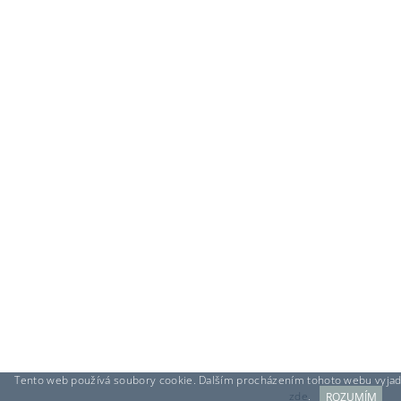
Tento web používá soubory cookie. Dalším procházením tohoto webu vyjadřu
zde
.
ROZUMÍM