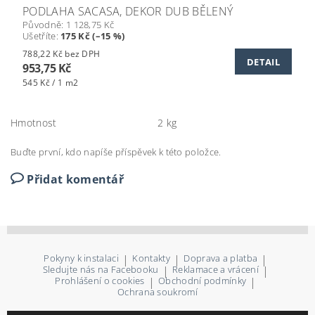
PODLAHA SACASA, DEKOR DUB BĚLENÝ
Původně:
1 128,75 Kč
Ušetříte
:
175 Kč (–15 %)
788,22 Kč bez DPH
DETAIL
953,75 Kč
545 Kč / 1 m2
Hmotnost
2 kg
Buďte první, kdo napíše příspěvek k této položce.
Přidat komentář
Pokyny k instalaci
|
Kontakty
|
Doprava a platba
|
Sledujte nás na Facebooku
|
Reklamace a vrácení
|
Prohlášení o cookies
|
Obchodní podmínky
|
Ochrana soukromí