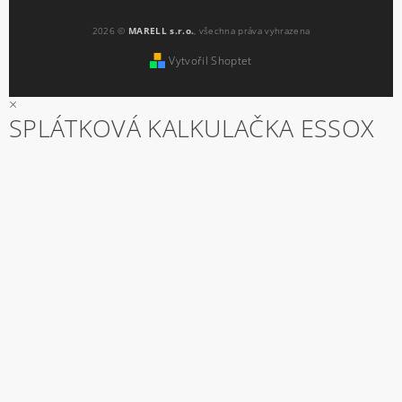
2026 ©
MARELL s.r.o.
, všechna práva vyhrazena
Vytvořil Shoptet
×
SPLÁTKOVÁ KALKULAČKA ESSOX