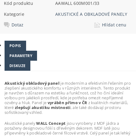
Kód produktu
AAWALL 600M001/33
Kategorie
AKUSTICKÉ A OBKLADOVÉ PANELY
Dotaz
Hlídat cenu
POPIS
PARAMETRY
DISKUZE
Akustický obkladový panel
je moderním a efektivním řešením pro
zlepšení akustického komfortu v různých interiérech. Tento produkt
je navržen s důrazem na estetiku a funkčnost, což ho činí ideální
volbou pro jakékoli prostředí, kde je potřeba omezit nepříjemné
ozvěny a hluk. Panel je
vyráběn přímo v ČR
z kvalitních materiálů,
které
zlepšují akustiku místnosti
, ale také dodávají prostoru
sofistikovaný vzhled.
Akustické panely
WALL Concept
jsou vyrobeny z MDF jádra a
potaženy designovou fólií s dřevěným dekorem. MDF latě jsou
připevněny k podkladové černé filcové vrstvě. Celý panel je tak lehký