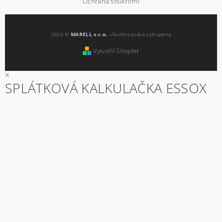
Ochrana soukromí
2026 ©
MARELL s.r.o.
, všechna práva vyhrazena
Vytvořil Shoptet
×
SPLÁTKOVÁ KALKULAČKA ESSOX