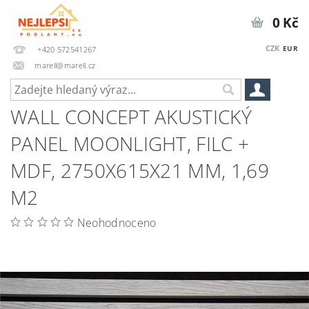
0 Kč
CZK
EUR
+420 572541267
marell@marell.cz
WALL CONCEPT AKUSTICKÝ
PANEL MOONLIGHT, FILC +
MDF, 2750X615X21 MM, 1,69
M2
Neohodnoceno