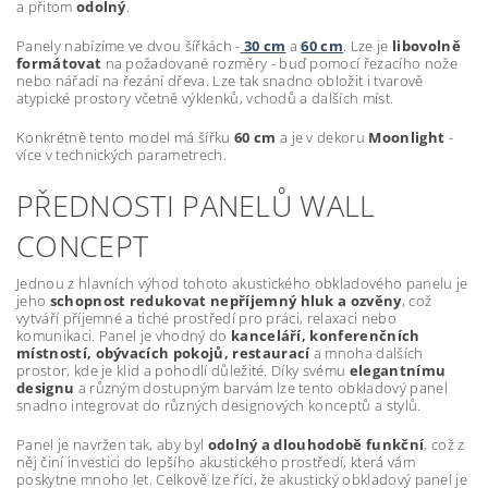
a přitom
odolný
.
Panely nabízíme ve dvou šířkách -
30 cm
a
60 cm
. Lze je
libovolně
formátovat
na požadované rozměry - buď pomocí řezacího nože
nebo nářadí na řezání dřeva. Lze tak snadno obložit i tvarově
atypické prostory včetně výklenků, vchodů a dalších míst.
Konkrétně tento model má šířku
60 cm
a je v dekoru
Moonlight
-
více v technických parametrech.
PŘEDNOSTI PANELŮ WALL
CONCEPT
Jednou z hlavních výhod tohoto akustického obkladového panelu je
jeho
schopnost redukovat nepříjemný hluk a ozvěny
, což
vytváří příjemné a tiché prostředí pro práci, relaxaci nebo
komunikaci. Panel je vhodný do
kanceláří, konferenčních
místností, obývacích pokojů, restaurací
a mnoha dalších
prostor, kde je klid a pohodlí důležité. Díky svému
elegantnímu
designu
a různým dostupným barvám lze tento obkladový panel
snadno integrovat do různých designových konceptů a stylů.
Panel je navržen tak, aby byl
odolný a dlouhodobě funkční
, což z
něj činí investici do lepšího akustického prostředí, která vám
poskytne mnoho let. Celkově lze říci, že akustický obkladový panel je