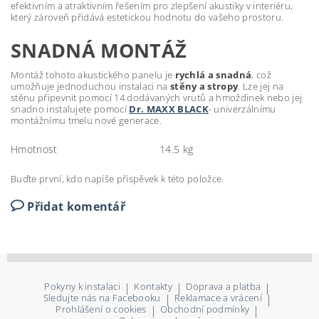
efektivním a atraktivním řešením pro zlepšení akustiky v interiéru,
který zároveň přidává estetickou hodnotu do vašeho prostoru.
SNADNÁ MONTÁŽ
Montáž tohoto akustického panelu je
rychlá a snadná
, což
umožňuje jednoduchou instalaci na
stěny a stropy
. Lze jej na
stěnu připevnit pomocí 14 dodávaných vrutů a hmoždinek nebo jej
snadno instalujete pomocí
Dr. MAXX BLACK
- univerzálnímu
montážnímu tmelu nové generace.
Hmotnost
14.5 kg
Buďte první, kdo napíše příspěvek k této položce.
Přidat komentář
Pokyny k instalaci
|
Kontakty
|
Doprava a platba
|
Sledujte nás na Facebooku
|
Reklamace a vrácení
|
Prohlášení o cookies
|
Obchodní podmínky
|