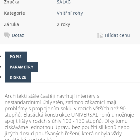
Značka
SALAG
Kategorie
Vnitřní rohy
Záruka
2 roky
Dotaz
Hlídat cenu
POPIS
PARAMETRY
DISKUZE
Architekti stále častěji navrhují interiéry s
nestandardními úhly stěn, zatímco zákazníci mají
problémy s propojením soklu v rozích větších než 90
stupňů. Elastická konstrukce UNIVERSAL rohů umožňuje
spojit lišty v rozích s úhly 100 - 130 stupňů.
Díky tomu
získáváme jednotnou úpravu bez použití silikonů nebo
jiných dosud používaných řešení, která nebyla vždy
praktická a estetická.