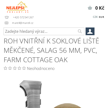
0 Kč
CZK
EUR
+420 572541267
marell@marell.cz
ROH VNITŘNÍ K SOKLOVÉ LIŠTĚ
MĚKČENÉ, SALAG 56 MM, PVC,
FARM COTTAGE OAK
Neohodnoceno