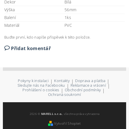
Dekor
Bílá
Výška
56mm
Balení
1ks
Materiál
PVC
Buďte první, kdo napíše příspěvek k této položce.
Přidat komentář
Pokyny k instalaci
|
Kontakty
|
Doprava a platba
|
Sledujte nás na Facebooku
|
Reklamace a vrácení
|
Prohlášení o cookies
|
Obchodní podmínky
|
Ochrana soukromí
2026 ©
MARELL s.r.o.
, všechna práva vyhrazena
Vytvořil Shoptet